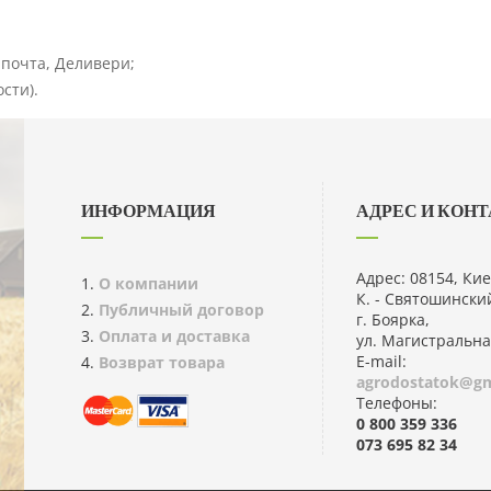
рпочта, Деливери;
сти).
ИНФОРМАЦИЯ
АДРЕС И КОН
Адрес: 08154, Кие
О компании
К. - Святошинский
Публичный договор
г. Боярка,
Оплата и доставка
ул. Магистральна
E-mail:
Возврат товара
agrodostatok@gm
Телефоны:
0 800 359 336
073 695 82 34