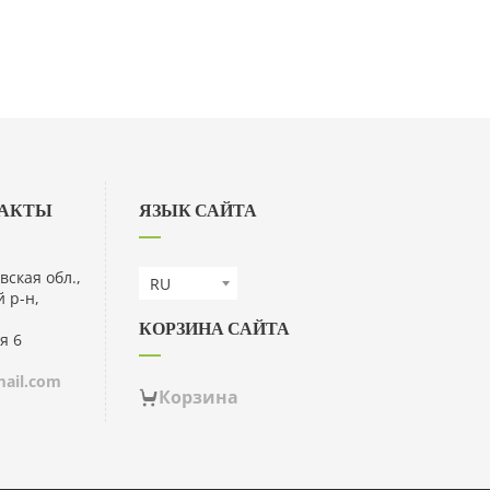
ТАКТЫ
ЯЗЫК САЙТА
вская обл.,
 р-н,
КОРЗИНА САЙТА
я 6
ail.com
Корзина