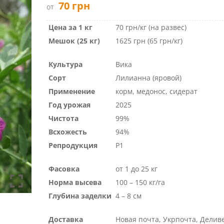
70
грн
от
Цена за 1 кг
70 грн/кг (на развес)
Мешок (25 кг)
1625 грн (65 грн/кг)
Культура
Вика
Сорт
Лилианна (яровой)
Применение
корм, медонос, сидерат
Год урожая
2025
Чистота
99%
Всхожесть
94%
Репродукция
Р1
Фасовка
от 1 до 25 кг
Норма высева
100 – 150 кг/га
Глубина заделки
4 – 8 см
Доставка
Новая почта, Укрпочта, Делив