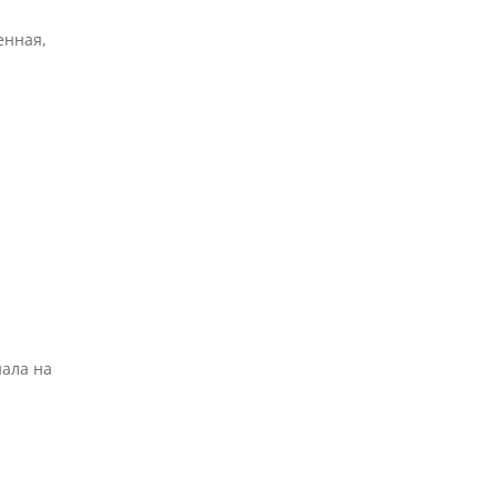
енная,
иала на