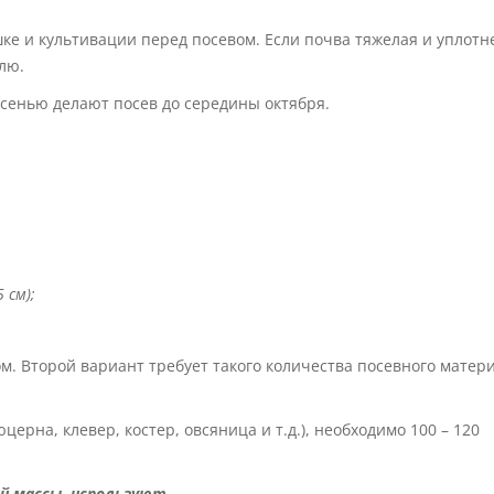
ке и культивации перед посевом. Если почва тяжелая и уплотн
лю.
Осенью делают посев до середины октября.
 см);
ом. Второй вариант требует такого количества посевного матер
церна, клевер, костер, овсяница и т.д.), необходимо 100 – 120
й массы, используют