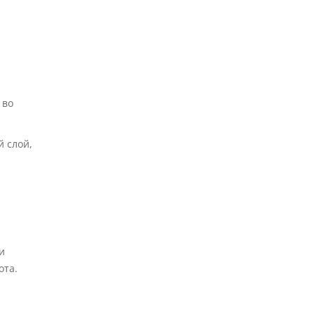
 во
й слой,
и
ота.