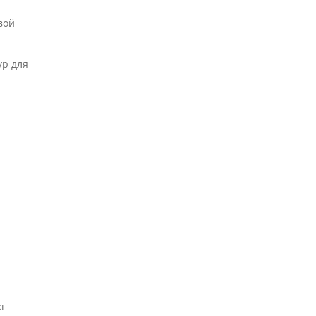
вой
ур для
кг