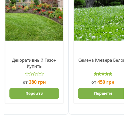
Декоративный Газон
Семена Клевера Белого
Купить
380
грн
450
грн
от
от
Перейти
Перейти