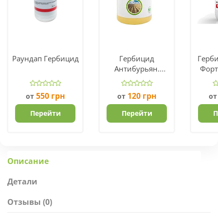
Раундап Гербицид
Гербицид
Герб
Антибурьян.
Форт
Производитель
Шв
Укравит.
550
грн
120
грн
от
от
о
Перейти
Перейти
П
Описание
Детали
Отзывы (0)