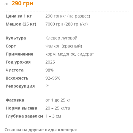
290
грн
от
Цена за 1 кг
290 грн/кг (на развес)
Мешок (25 кг)
7000 грн (280 грн/кг)
Культура
Клевер луговой
Сорт
Фалкон (красный)
Применение
корм, медонос, сидерат
Год урожая
2025
Чистота
98%
Всхожесть
92–95%
Репродукция
Р1
Фасовка
от 1 до 25 кг
Норма высева
20 – 25 кг/га
Глубина заделки
1 – 3 см
Ссылки на другие виды клевера: