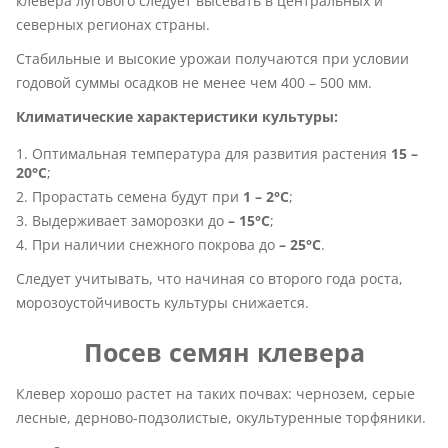
клевера лугового следует высевать в центральных и
северных регионах страны.
Стабильные и высокие урожаи получаются при условии
годовой суммы осадков не менее чем 400 – 500 мм.
Климатические характеристики культуры:
Оптимальная температура для развития растения
15 –
20°С
;
Прорастать семена будут при
1 – 2°С
;
Выдерживает заморозки до
– 15°С
;
При наличии снежного покрова до
– 25°С
.
Следует учитывать, что начиная со второго года роста,
морозоустойчивость культуры снижается.
Посев семян клевера
Клевер хорошо растет на таких почвах: чернозем, серые
лесные, дерново-подзолистые, окультуренные торфяники.