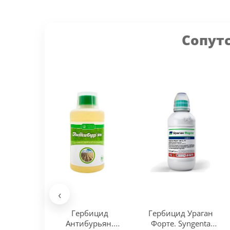
Сопут
‹
Гербицид
Гербицид Ураган
Антибурьян.
Форте. Syngenta