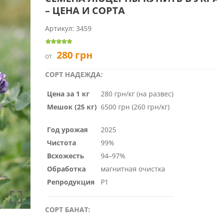
– ЦЕНА И СОРТА
Артикул:
3459
280
грн
от
СОРТ НАДЕЖДА:
Цена за 1 кг
280 грн/кг (на развес)
Мешок (25 кг)
6500 грн (260 грн/кг)
Год урожая
2025
Чистота
99%
Всхожесть
94–97%
Обработка
магнитная очистка
Репродукция
Р1
СОРТ БАНАТ: