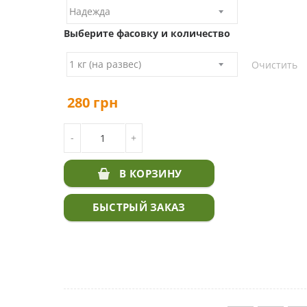
Выберите фасовку и количество
Очистить
280
грн
КОЛИЧЕСТВО ТОВАРА СЕМЕНА ЛЮЦЕРНЫ КУП
-
+
УКРАИНЕ - ЦЕНА И СОРТА
В КОРЗИНУ
БЫСТРЫЙ ЗАКАЗ