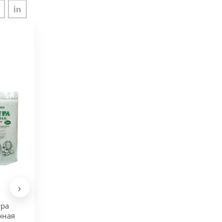
›
тра
чная