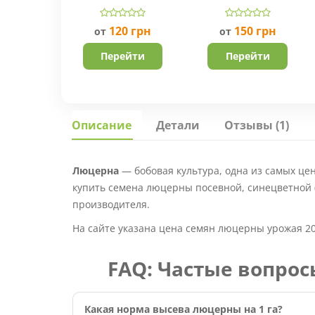
Производитель
Швейцария.
Укравит.
120
грн
150
грн
от
от
Перейти
Перейти
Описание
Детали
Отзывы (1)
Люцерна
— бобовая культура, одна из самых цен
купить семена люцерны посевной, синецветной (M
производителя.
На сайте указана цена семян люцерны урожая 20
FAQ: Частые вопро
Какая норма высева люцерны на 1 га?