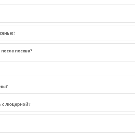
осенью?
 после посева?
рны?
ь с люцерной?