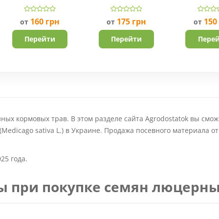
160
грн
175
грн
150
от
от
от
Перейти
Перейти
Пере
ных кормовых трав. В этом разделе сайта Agrodostatok вы смож
edicago sativa L.) в Украине. Продажа посевного материала от
25 года.
сы при покупке семян люцерн