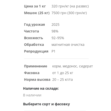
Цена за 1 кг
320 грн/кг (на развес)
Мешок (25 кг)
7500 грн (300 грн/кг)
Год урожая
2025
Чистота
98%
Всхожесть
92–95%
Обработка
магнитная очистка
Репродукция
Р1
Применение
корм, медонос, сидерат
Фасовка
от 1 до 25 кг
Норма высева
20 – 25 кг/га
Наличие на складе:
В наличии
Выберите сорт и фасовку