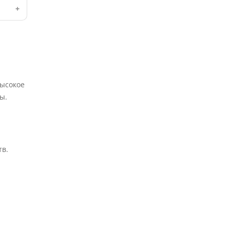
Высокое
ы.
тв.