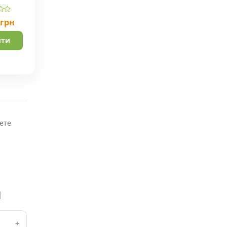
грн
йти
ете
ы