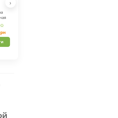
›
ра
ная
грн
ти
м
ой