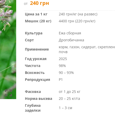
240
грн
от
Цена за 1 кг
240 грн/кг (на развес)
Мешок (20 кг)
4400 грн (220 грн/кг)
Культура
Ежа сборная
Сорт
Дрогобичанка
корм, газон, сидерат, скрепле
Применение
почв
Год урожая
2025
Чистота
98%
Всхожесть
90 – 93%
Репродукция
Р1
Фасовка
от 1 до 25 кг
Норма высева
20 – 25 кг/га
Глубина
1 – 3 см
заделки