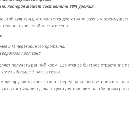
ью, которая может составлять 80% урожая.
но этой культуры, что является достаточно важным преимущес
ательность зеленой массы и сена.
:
олее 2 кг переваримого протеина;
ереваримого протеина.
воляет получать ранний корм. Ценится за быстрое отрастание п
косить больше 3 раз за сезон.
и для других злаковых трав – перед началом цветения и не ра
ть к вытаптыванию делает культуру хорошим пастбищным раст