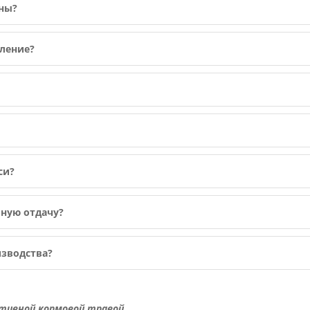
ьны?
пление?
си?
ьную отдачу?
изводства?
тивной кормовой травой.