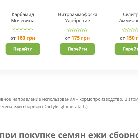
Карбамид
Нитроаммофоска
Селит
Мочевина
Удобрение
Аммиач
160
грн
175
грн
150
от
от
от
Перейти
Перейти
Перей
овное направление использования – кормопроизводство. В это
мена ежи сборной (Dactylis glomerata L.).
 при покупке семян ежи сборн