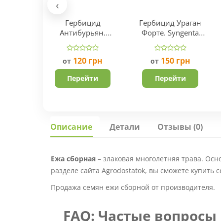
‹
Гербицид
Гербицид Ураган
Антибурьян.
Форте. Syngenta
Производитель
Швейцария.
Укравит.
120
грн
150
грн
от
от
Перейти
Перейти
Описание
Детали
Отзывы (0)
Ежа сборная
– злаковая многолетняя трава. Осн
разделе сайта Agrodostatok, вы сможете купить се
Продажа семян ежи сборной от производителя.
FAQ: Частые вопросы