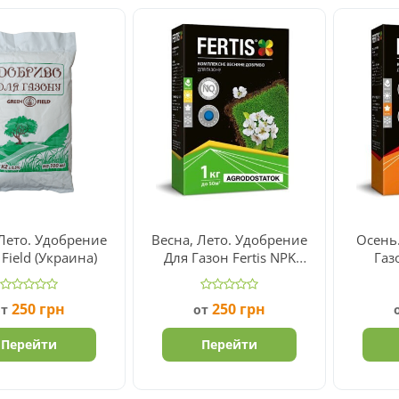
 Лето. Удобрение
Весна, Лето. Удобрение
Осень
 Field (Украина)
Для Газон Fertis NPK
Газ
17.6.11
250
грн
250
грн
от
от
Перейти
Перейти