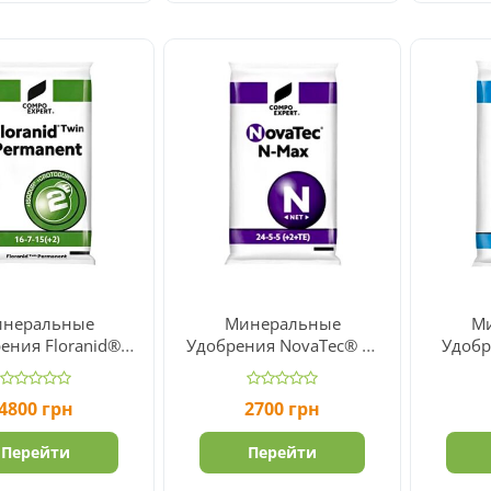
неральные
Минеральные
М
ения Floranid®
Удобрения NovaTec® N-
Удобр
Permanent 16-7-
Max 24-5-5(+2+TE)
Suprem
15(+2)
4800
грн
2700
грн
Перейти
Перейти