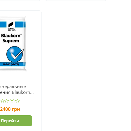
инеральные
ения Blaukorn®
 21-5-10 (+3+TE)
2400
грн
Перейти