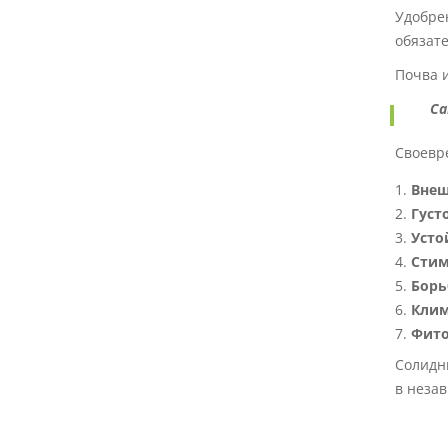
Удобрен
обязат
Почва 
Са
Своевре
Внеш
Густ
Усто
Стим
Борь
Клим
Фито
Солидн
в незав