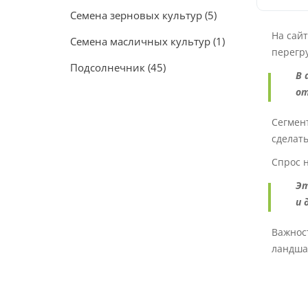
Семена зерновых культур
(5)
На сайт
Семена масличных культур
(1)
перегр
Подсолнечник
(45)
В 
от
Сегмен
сделат
Спрос н
Эт
и 
Важност
ландша