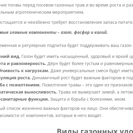
ие почвы перед посевом газонных трав и во время роста и раз
ельным агротехническим мероприятием.
истощается и неизбежно требует восстановления запаса питате
мые главные компоненты – азот, фосфор и калий.
менная и регулярная подпитка будет поддерживать ваш газон 
ний вид.
Газон будет иметь насыщенный, здоровый и яркий ц
ота и равномерность.
Дёрн будет более густым и равномерным
йчивость к нагрузкам.
Даже универсальные смеси будут имет
уляция роста.
Динамичный рост будет важным фактором в под
ба с пожелтением.
Пожелтение травы – это один из признаков
атическая выносливость.
Трава не вымерзает зимой, а летом
санитарные функции.
Защита и борьба с болезнями, мхом.
ый список жизненно важных факторов на лицо. Они обеспечива
исимости от компонентов, которые в него входят.
Виды газонных уд