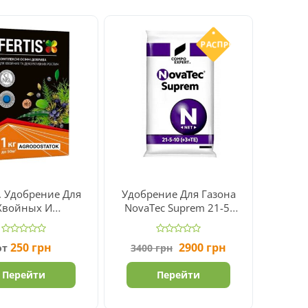
РАСПРОДАЖА
. Удобрение Для
Удобрение Для Газона
Хвойных И
NovaTec Suprem 21-5-
коративных
10(+3+TE) 25 Кг
астений NPK
Первоначальная
Текущая
250
грн
2900
грн
от
3400
грн
5.15.25+ME
цена
цена:
составляла
2900 грн.
Перейти
Перейти
3400 грн.