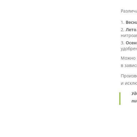
Различ
Весна
Лето
нитроа
Осен
удобре
Можно 
в завис
Произв
и искл
Уд
пи