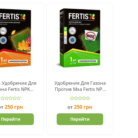
. Удобрение Для
Удобрение Для Газона
она Fertis NPK
Против Мха Fertis NPK
5.15.30
15.0.0+Fe
250
грн
250
грн
от
от
Перейти
Перейти