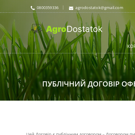
0800359336
agrodostatok@gmail.com
КО
ПУБЛІЧНИЙ ДОГОВІР ОФ
Цей Договір є публічним договором – Договором публ