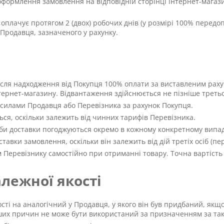
формлення замовлення на відповідній сторінці інтернет-магази
 оплачує протягом 2 (двох) робочих днів (у розмірі 100% перед
 Продавця, зазначеного у рахунку.
ісля надходження від Покупця 100% оплати за виставленим рах
тернет-магазину. Відвантаження здійснюється не пізніше третьо
 силами Продавця або Перевізника за рахунок Покупця.
ться, оскільки залежить від чинних тарифів Перевізника.
оби доставки погоджуються окремо в кожному конкретному випад
тавки замовлення, оскільки він залежить від дій третіх осіб (пер
 Перевізнику самостійно при отриманні товару. Точна вартість
лежної якості
сті на аналогічний у Продавця, у якого він був придбаний, якщ
нших причин не може бути використаний за призначенням за так