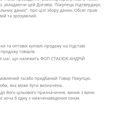
го, укладаючи цей Договір, Покупець підтверджує,
ьних даних”, про цілі збору даних. Обсяг прав
мий та зрозумілий.
ої та оптової купівлі-продажу на підставі
продажу товарів.
.com.ua/, що належить ФОП СТАСЮК АНДРІЙ
замовлений та/або придбаний Товар Покупцю.
соби, яка може бути визначена.
до його цільового призначення, виник з вини
ає хоча б одну з нижченаведених ознак