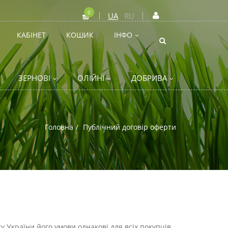
0
UA
RU
КАБІНЕТ
КОШИК
ІНФО
ЗЕРНОВІ
ОЛІЙНІ
ДОБРИВА
Головна
Публічний договір оферти
у України його умови однакові для всіх покупців