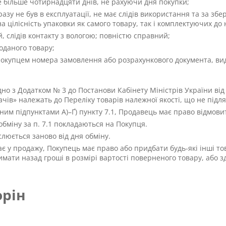
 більше чотирнадцяти днів, не рахуючи дня покупки;
азу не був в експлуатації, не має слідів використання та за з
а цілісність упаковки як самого товару, так і комплектуючих до 
, слідів контакту з вологою; повністю справний;
оданого товару;
Покупцем номера замовлення або розрахункового документа, в
дно з Додатком № 3 до Постанови Кабінету Міністрів України ві
чів» належать до Переліку товарів належної якості, що не підл
ним підпунктами А)–Ґ) пункту 7.1, Продавець має право відмовит
обміну за п. 7.1 покладаються на Покупця.
люється заново від дня обміну.
є у продажу, Покупець має право або придбати будь-які інші то
римати назад гроші в розмірі вартості поверненого товару, або
орін