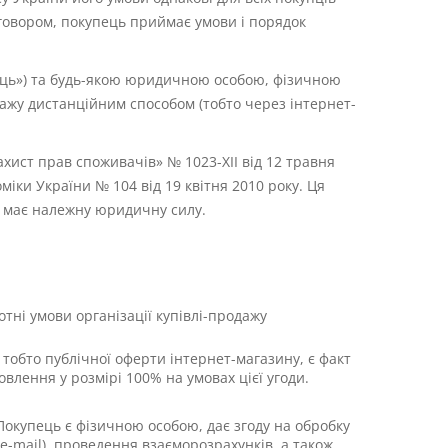
оговором, покупець приймає умови і порядок
вець») та будь-якою юридичною особою, фізичною
ажу дистанційним способом (тобто через інтернет-
ист прав споживачів» № 1023-XII від 12 травня
ки України № 104 від 19 квітня 2010 року. Ця
ни має належну юридичну силу.
тотні умови організації купівлі-продажу
тобто публічної оферти інтернет-магазину, є факт
лення у розмірі 100% на умовах цієї угоди.
Покупець є фізичною особою, дає згоду на обробку
-mail), проведення взаєморозрахунків, а також