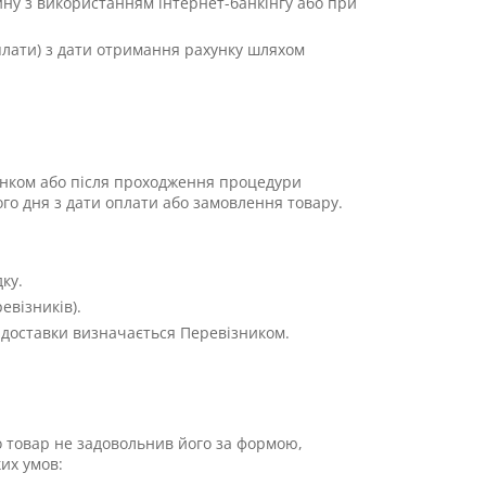
ну з використанням інтернет-банкінгу або при
оплати) з дати отримання рахунку шляхом
унком або після проходження процедури
го дня з дати оплати або замовлення товару.
ку.
евізників).
 доставки визначається Перевізником.
о товар не задовольнив його за формою,
их умов: