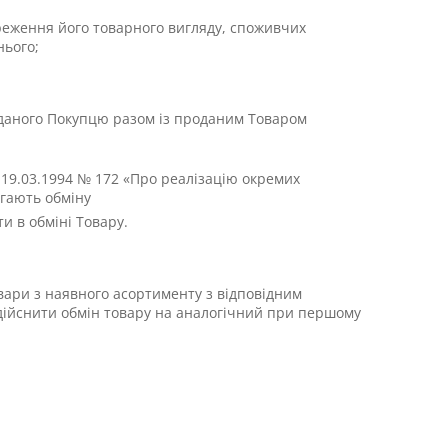
береження його товарного вигляду, споживчих
нього;
иданого Покупцю разом із проданим Товаром
д 19.03.1994 № 172 «Про реалізацію окремих
ягають обміну
и в обміні Товару.
вари з наявного асортименту з відповідним
 здійснити обмін товару на аналогічний при першому