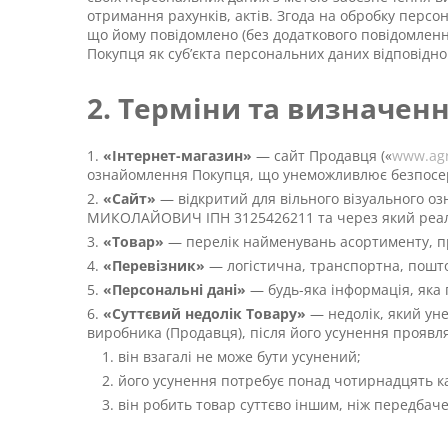
отримання рахунків, актів. Згода на обробку персон
що йому повідомлено (без додаткового повідомлення
Покупця як суб’єкта персональних даних відповідно
2. Терміни та визначен
«Інтернет-магазин»
— сайт Продавця («
www.agr
ознайомлення Покупця, що унеможливлює безпосер
«Сайт»
— відкритий для вільного візуального о
МИКОЛАЙОВИЧ ІПН 3125426211 та через який реал
«Товар»
— перелік найменувань асортименту, пр
«Перевізник»
— логістична, транспортна, пошто
«Персональні дані»
— будь-яка інформація, яка
«Суттєвий недолік Товару»
— недолік, який ун
виробника (Продавця), після його усунення проявл
він взагалі не може бути усунений;
його усунення потребує понад чотирнадцять к
він робить товар суттєво іншим, ніж передбач