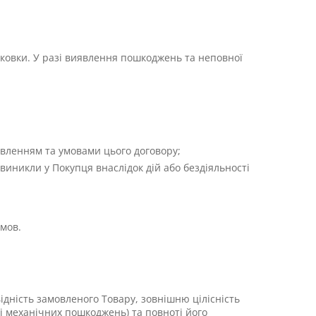
аковки. У разі виявлення пошкоджень та неповної
овленням та умовами цього договору;
і виникли у Покупця внаслідок дій або бездіяльності
мов.
ідність замовленого Товару, зовнішню цілісність
ті механічних пошкоджень) та повноті його