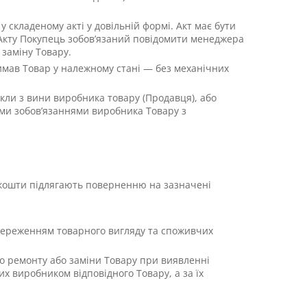
у складеному акті у довільній формі. Акт має бути
 Акту Покупець зобов’язаний повідомити менеджера
 заміну Товару.
имав Товар у належному стані — без механічних
икли з вини виробника товару (Продавця), або
ими зобов’язаннями виробника Товару з
і кошти підлягають поверненню на зазначені
 збереженням товарного вигляду та споживчих
го ремонту або заміни Товару при виявленні
их виробником відповідного Товару, а за їх