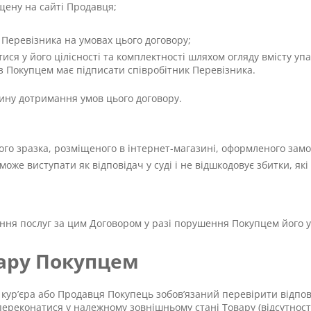
щену на сайті Продавця;
Перевізника на умовах цього договору;
ся у його цілісності та комплектності шляхом огляду вмісту уп
о з Покупцем має підписати співробітник Перевізника.
ину дотримання умов цього договору.
ого зразка, розміщеного в інтернет-магазині, оформленого зам
може виступати як відповідач у суді і не відшкодовує збитки, як
ня послуг за цим Договором у разі порушення Покупцем його у
вару Покупцем
 кур’єра або Продавця Покупець зобов’язаний перевірити відпов
 переконатися у належному зовнішньому стані Товару (відсутнос