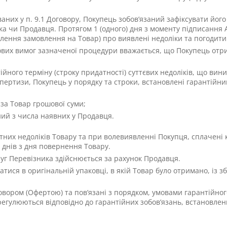
ваних у п. 9.1 Договору, Покупець зобов’язаний зафіксувати його 
а чи Продавця. Протягом 1 (одного) дня з моменту підписання
лення замовлення на Товар) про виявлені недоліки та погодити
ових вимог зазначеної процедури вважається, що Покупець отр
йного терміну (строку придатності) суттєвих недоліків, що вин
спертизи, Покупець у порядку та строки, встановлені гарантійн
за Товар грошової суми;
ний з числа наявних у Продавця.
отних недоліків Товару та при волевиявленні Покупця, сплачен
 днів з дня повернення Товару.
луг Перевізника здійснюється за рахунок Продавця.
атися в оригінальній упаковці, в якій Товар було отримано, із
овором (Офертою) та пов’язані з порядком, умовами гарантійно
 регулюються відповідно до гарантійних зобов’язань, встановлен