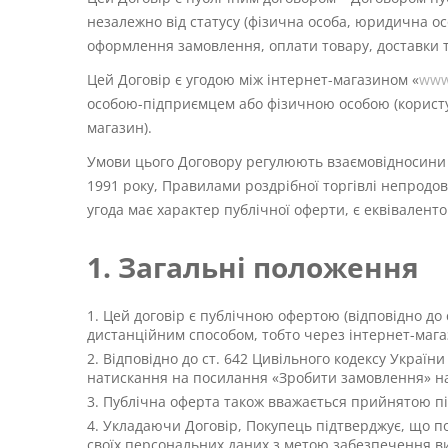
незалежно від статусу (фізична особа, юридична ос
оформлення замовлення, оплати товару, доставки 
Цей Договір є угодою між інтернет-магазином «
www
особою-підприємцем або фізичною особою (користув
магазин).
Умови цього Договору регулюють взаємовідносини 
1991 року, Правилами роздрібної торгівлі непродо
угода має характер публічної оферти, є еквівалент
1. Загальні положення
Цей договір є публічною офертою (відповідно до ст
дистанційним способом, тобто через інтернет-мага
Відповідно до ст. 642 Цивільного кодексу Україн
натискання на посилання «Зробити замовлення» на 
Публічна оферта також вважається прийнятою під
Укладаючи Договір, Покупець підтверджує, що по
своїх персональних даних з метою забезпечення ви