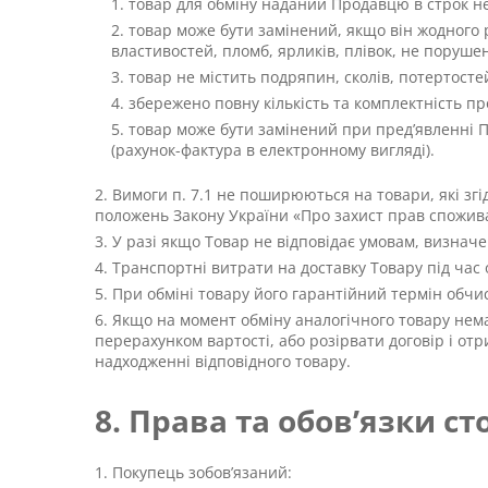
товар для обміну наданий Продавцю в строк не
товар може бути замінений, якщо він жодного р
властивостей, пломб, ярликів, плівок, не порушен
товар не містить подряпин, сколів, потертостей
збережено повну кількість та комплектність пр
товар може бути замінений при пред’явленні 
(рахунок-фактура в електронному вигляді).
Вимоги п. 7.1 не поширюються на товари, які згі
положень Закону України «Про захист прав спожива
У разі якщо Товар не відповідає умовам, визначе
Транспортні витрати на доставку Товару під час 
При обміні товару його гарантійний термін обчис
Якщо на момент обміну аналогічного товару нема
перерахунком вартості, або розірвати договір і от
надходженні відповідного товару.
8. Права та обов’язки ст
Покупець зобов’язаний: