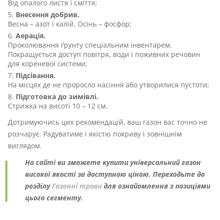
Від опалого листя і сміття;
Внесення добрив.
Весна – азот і калій. Осінь – фосфор;
Аерація.
Проколювання ґрунту спеціальним інвентарем.
Покращується доступ повітря, води і поживних речовин
для кореневої системи;
Підсівання.
На місцях де не проросло насіння або утворилися пустоти;
Підготовка до зимівлі.
Стрижка на висоті 10 – 12 см.
Дотримуючись цих рекомендацій, ваш газон вас точно не
розчарує. Радуватиме і якістю покриву і зовнішнім
виглядом.
На сайті ви зможете купити універсальний газон
високої якості за доступною ціною. Переходьте до
розділу
Газонні трави
для ознайомлення з позиціями
цього сегменту.