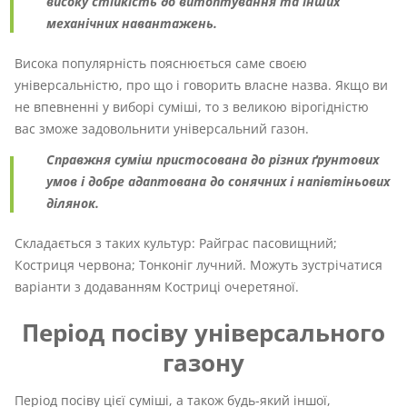
високу стійкість до витоптування та інших
механічних навантажень.
Висока популярність пояснюється саме своєю
універсальністю, про що і говорить власне назва. Якщо ви
не впевненні у виборі суміші, то з великою вірогідністю
вас зможе задовольнити універсальний газон.
Справжня суміш пристосована до різних ґрунтових
умов і добре адаптована до сонячних і напівтіньових
ділянок.
Складається з таких культур: Райграс пасовищний;
Костриця червона; Тонконіг лучний. Можуть зустрічатися
варіанти з додаванням Костриці очеретяної.
Період посіву універсального
газону
Період посіву цієї суміші, а також будь-який іншої,