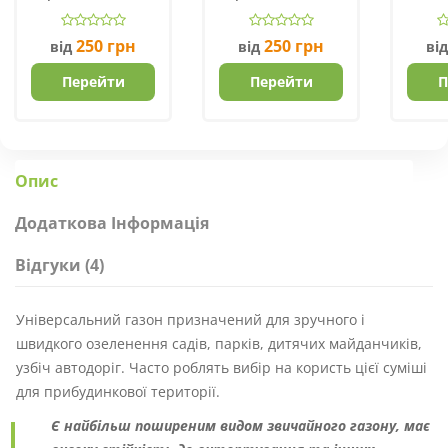
(Україна)
Fertis NPK 17.6.11
Вироб
250
грн
250
грн
від
від
ві
Перейти
Перейти
П
Опис
Додаткова Інформація
Відгуки (4)
Універсальний газон призначений для зручного і
швидкого озеленення садів, парків, дитячих майданчиків,
узбіч автодоріг. Часто роблять вибір на користь цієї суміші
для прибудинкової території.
Є найбільш поширеним видом звичайного газону, має