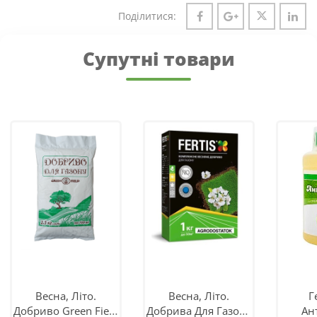
Поділитися:
Супутні товари
Весна, Літо.
Весна, Літо.
Г
Добриво Green Field
Добрива Для Газону
Ан