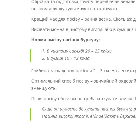
Обробка та підготовка грунту передбачає видале
посівом ділянку культивують та коткують.
Кращий час для посіву – рання весна. Сіють аж д
Висівати можна в чистому вигляді або в суміші з
Норма висіву насіння буркуну:
В чистому вигляді 20 – 25 кг/га;
В суміші 10 – 12 кг/га.
Глибина закладення насіння 2 – 3 см. На легких 
Оптимальний спосіб посіву – звичайний рядовий
зменшують.
Після посіву обов’язково треба коткувати землю.
Якщо ви шукаєте де купити насіння буркуну, 
Насіння високої якості, відповідають держ