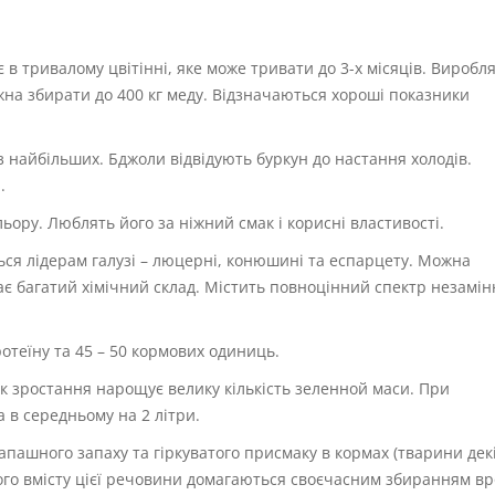
 в тривалому цвітінні, яке може тривати до 3-х місяців. Виробл
можна збирати до 400 кг меду. Відзначаються хороші показники
з найбільших. Бджоли відвідують буркун до настання холодів.
.
ьору. Люблять його за ніжний смак і корисні властивості.
ся лідерам галузі – люцерні, конюшині та еспарцету. Можна
Має багатий хімічний склад. Містить повноцінний спектр незамін
ротеїну та 45 – 50 кормових одиниць.
к зростання нарощує велику кількість зеленной маси. При
 в середньому на 2 літри.
апашного запаху та гіркуватого присмаку в кормах (тварини дек
ного вмісту цієї речовини домагаються своєчасним збиранням в