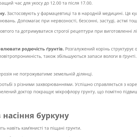
ащий час для укосу до 12.00 та після 17.00.
ну.
Застосовують у фармацевтиці та в народній медицині. Ця ку
ювань. Допомагає при нервозності, безсонні, застуді, астмі тощ
жовтого та дотримуватися строгої рецептури при виготовленні лі
новлювати родючість ґрунтів.
Розгалужений корінь структурує 
вітропроникність, також збільшуються запаси вологи в ґрунті.
 ерозія не погрожуватиме земельній ділянці.
ротьбі з різними захворюваннями. Успішно справляється з кор
зелений доктор покращує мікрофлору грунту, що помітно підви
в насіння буркуну
ть навіть кам’янисті та піщані грунти.