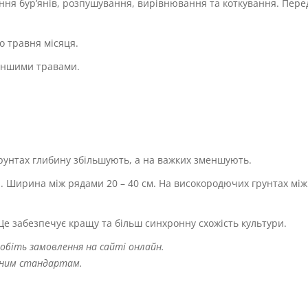
ння бур’янів, розпушування, вирівнювання та коткування. Пере
о травня місяця.
 іншими травами.
грунтах глибину збільшують, а на важких зменшують.
. Ширина між рядами 20 – 40 см. На високородючих грунтах мі
 Це забезпечує кращу та більш синхронну схожість культури.
робіть замовлення на сайті онлайн.
авним стандартам.