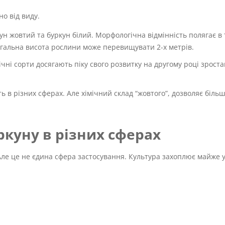
но від виду.
ркун жовтий та буркун білий. Морфологічна відмінність полягає в 
агальна висота рослини може перевищувати 2-х метрів.
ні сорти досягають піку свого розвитку на другому році зроста
ь в різних сферах. Але хімічний склад “жовтого”, дозволяє біль
ркуну в різних сферах
Але це не єдина сфера застосування. Культура захоплює майже у