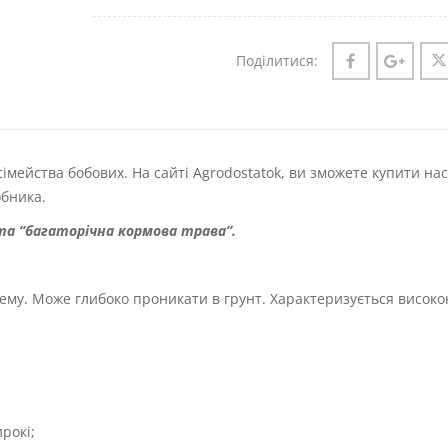
Поділитися:
сімейства бобових. На сайті Agrodostatok, ви зможете купити на
обника.
 та “багаторічна кормова трава”.
ему. Може глибоко проникати в грунт. Характеризується висок
рокі;