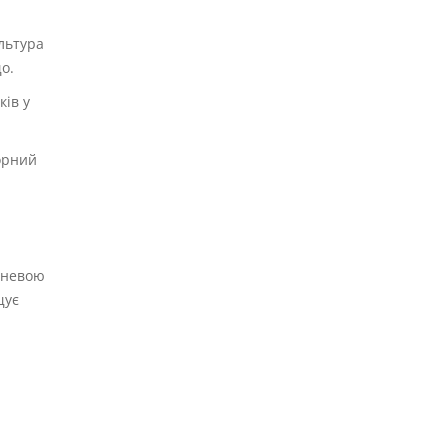
льтура
о.
ків у
орний
еневою
щує