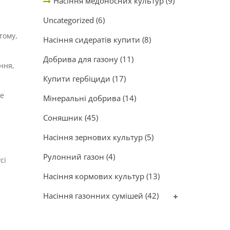
Насіння медоносних культур
(9)
Uncategorized
(6)
тому,
Насіння сидератів купити
(8)
Добрива для газону
(11)
ння,
Купити гербіциди
(17)
ше
Мінеральні добрива
(14)
Соняшник
(45)
Насіння зернових культур
(5)
Рулонний газон
(4)
сі
Насіння кормових культур
(13)
Насіння газонних сумішей
(42)