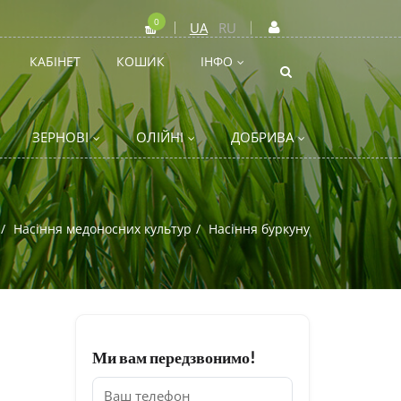
0
UA
RU
КАБІНЕТ
КОШИК
ІНФО
ЗЕРНОВІ
ОЛІЙНІ
ДОБРИВА
Насіння медоносних культур
Насіння буркуну
Ми вам передзвонимо!