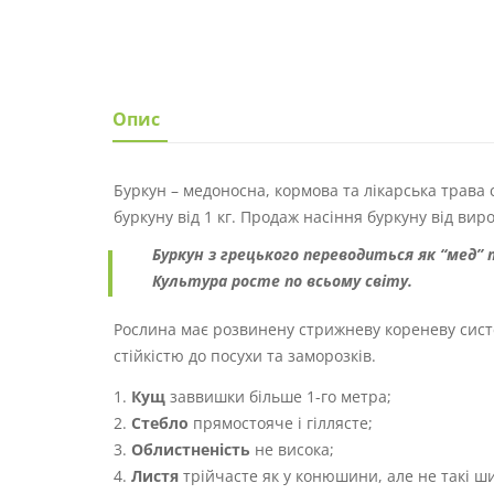
Опис
Буркун – медоносна, кормова та лікарська трава 
буркуну від 1 кг. Продаж насіння буркуну від вир
Буркун з грецького переводиться як “мед”
Культура росте по всьому світу.
Рослина має розвинену стрижневу кореневу сист
стійкістю до посухи та заморозків.
Кущ
заввишки більше 1-го метра;
Стебло
прямостояче і гіллясте;
Облистненість
не висока;
Листя
трійчасте як у конюшини, але не такі ши