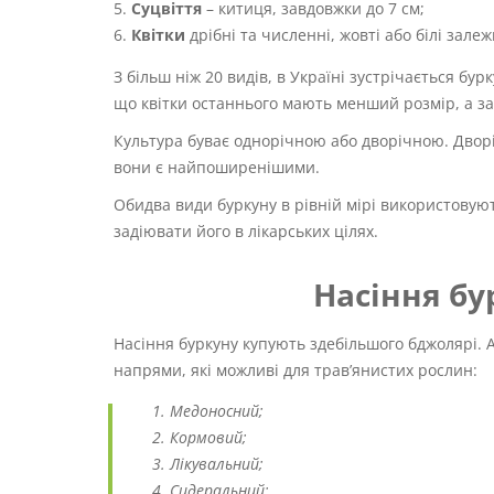
Суцвіття
– китиця, завдовжки до 7 см;
Квітки
дрібні та численні, жовті або білі залеж
З більш ніж 20 видів, в Україні зустрічається бу
що квітки останнього мають менший розмір, а з
Культура буває однорічною або дворічною. Дворіч
вони є найпоширенішими.
Обидва види буркуну в рівній мірі використовуют
задіювати його в лікарських цілях.
Насіння бу
Насіння буркуну купують здебільшого бджолярі. 
напрями, які можливі для трав’янистих рослин:
Медоносний;
Кормовий;
Лікувальний;
Сидеральний;