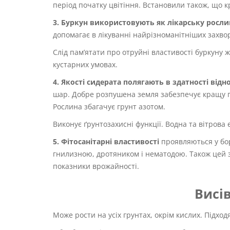
період початку цвітіння. Встановили також, що кр
3. Буркун використовують як лікарську росли
допомагає в лікуванні найрізноманітніших захвор
Слід пам’ятати про отруйні властивості буркуну 
кустарних умовах.
4. Якості сидерата полягають в здатності від
шар. Добре розпушена земля забезпечує кращу по
Рослина збагачує грунт азотом.
Виконує ґрунтозахисні функції. Водна та вітрова
5. Фітосанітарні властивості
проявляються у бо
гнилизною, дротяником і нематодою. Також цей 
показники врожайності.
Висі
Може рости на усіх грунтах, окрім кислих. Підходя