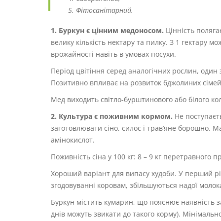
Фітосанітарний.
1. Буркун є цінним медоносом.
Цінність полягає
велику кількість нектару та пилку. З 1 гектару 
врожайності навіть в умовах посухи.
Період цвітіння серед аналогічних рослин, один 
Позитивно впливає на розвиток бджолиних сімей
Мед виходить світло-бурштинового або білого кол
2. Культура є поживним кормом.
Не поступаєть
заготовлювати сіно, силос і трав’яне борошно. 
амінокислот.
Поживність сіна у 100 кг: 8 – 9 кг перетравного п
Хороший варіант для випасу худоби. У перший рі
згодовуванні коровам, збільшуються надої молока
Буркун містить кумарин, що пояснює наявність з
днів можуть звикати до такого корму). Мінімаль