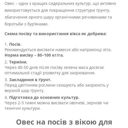
Овес – одна з кращих сидеральних культур, що активно
використовується для покращення структури ґрунту,
збагачення орного шару органічними речовинами та
боротьби з бур’янами.
Схема посіву та використання вівса як добрива:
Посів.
Рекомендується висівати навесні або наприкінці літа.
Норма висіву – 80–100 кг/га.
Терміни.
Через 40-50 днів після посіву зелена маса досягає
оптимальної стадії розвитку для заорювання.
Закладення в ґрунт.
Перед цвітінням рослини скошують або заорюють у
верхній шар ґрунту.
Підготовка до основних культур.
Через 2-3 тижні можна висівати овочеві, зернові чи
технічні культури.
Овес на посів з вікою для