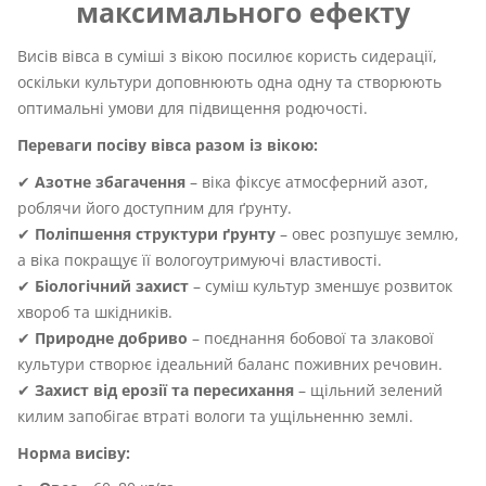
максимального ефекту
Висів вівса в суміші з вікою посилює користь сидерації,
оскільки культури доповнюють одна одну та створюють
оптимальні умови для підвищення родючості.
Переваги посіву вівса разом із вікою:
✔
Азотне збагачення
– віка фіксує атмосферний азот,
роблячи його доступним для ґрунту.
✔
Поліпшення структури ґрунту
– овес розпушує землю,
а віка покращує її вологоутримуючі властивості.
✔
Біологічний захист
– суміш культур зменшує розвиток
хвороб та шкідників.
✔
Природне добриво
– поєднання бобової та злакової
культури створює ідеальний баланс поживних речовин.
✔
Захист від ерозії та пересихання
– щільний зелений
килим запобігає втраті вологи та ущільненню землі.
Норма висіву: