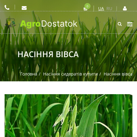
0
UA
RU
НАСІННЯ ВІВСА
Головна
Насіння сидератів купити
Насіння вівса