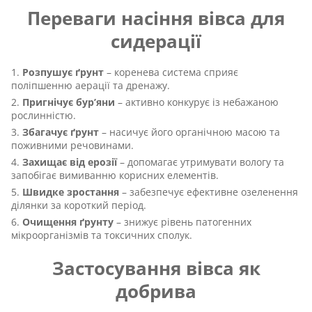
Переваги насіння вівса для
сидерації
Розпушує ґрунт
– коренева система сприяє
поліпшенню аерації та дренажу.
Пригнічує бур’яни
– активно конкурує із небажаною
рослинністю.
Збагачує ґрунт
– насичує його органічною масою та
поживними речовинами.
Захищає від ерозії
– допомагає утримувати вологу та
запобігає вимиванню корисних елементів.
Швидке зростання
– забезпечує ефективне озеленення
ділянки за короткий період.
Очищення ґрунту
– знижує рівень патогенних
мікроорганізмів та токсичних сполук.
Застосування вівса як
добрива