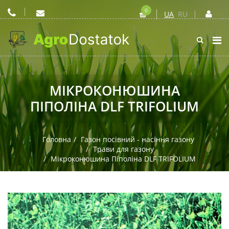
0
UA
RU
МІКРОКОНЮШИНА
ПІПОЛІНА DLF TRIFOLIUM
Головна
Газон посівний - насіння газону
Трави для газону
Мікроконюшина Піполіна DLF TRIFOLIUM