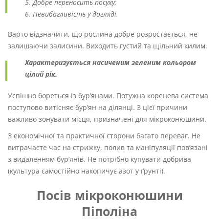
Добре переносить посуху;
Невибагливість у догляді.
Варто відзначити, що рослина добре розростається, не
залишаючи залисини. Виходить густий та щільний килим.
Характеризується насиченим зеленим кольором
цілий рік.
Успішно бореться із бур’янами. Потужна коренева система
поступово витісняє бур’ян на ділянці. З цієї причини
важливо зонувати місця, призначені для мікроконюшини.
З економічної та практичної сторони багато переваг. Не
витрачаєте час на стрижку, полив та маніпуляції пов’язані
з видаленням бур’янів. Не потрібно купувати добрива
(культура самостійно накопичує азот у ґрунті).
Посів мікроконюшини
Піполіна