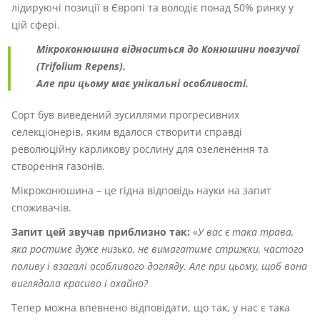
лідируючі позиції в Європі та володіє понад 50% ринку у
цій сфері.
Мікроконюшина відноситься до Конюшини повзучої
(Trifolium Repens).
Але при цьому має унікальні особливості.
Сорт був виведений зусиллями прогресивних
селекціонерів, яким вдалося створити справді
революційну карликову рослину для озеленення та
створення газонів.
Мікроконюшина – це гідна відповідь науки на запит
споживачів.
Запит цей звучав приблизно так:
«
У вас є така трава,
яка ростиме дуже низько, не вимагатиме стрижки, частого
поливу і взагалі особливого догляду. Але при цьому, щоб вона
виглядала красиво і охайно?
Тепер можна впевнено відповідати, що так, у нас є така