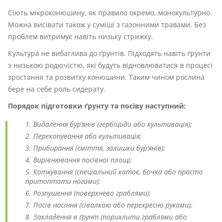
Сіють мікроконюшину, як правило окремо, монокультурно.
Можна висівати також у суміші з газонними травами. Без
проблем витримує навіть низьку стрижку.
Культура не вибаглива до ґрунтів. Підходять навіть ґрунти
з низькою родючістю, які будуть відновлюватися в процесі
зростання та розвитку конюшини. Таким чином рослина
бере на себе роль сидерату.
Порядок підготовки ґрунту та посіву наступний:
Видалення бур’янів (гербіциди або культивація);
Перекопування або культивація;
Прибирання (сміття, залишки бур’янів);
Вирівнювання посівної площі;
Коткування (спеціальний каток, бочка або просто
притоптати ногами);
Розпушення (поверхнево граблями);
Посів насіння (сівалкою або перехресно руками);
Закладення в ґрунт (порихлити граблями або