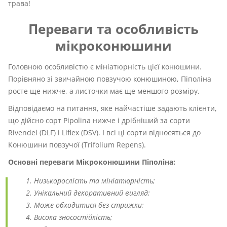
трава!
Переваги та особливість
мікроконюшини
Головною особливістю є мініатюрність цієї конюшини.
Порівняно зі звичайною повзучою конюшиною, Піполіна
росте ще нижче, а листочки має ще меншого розміру.
Відповідаємо на питання, яке найчастіше задають клієнти,
що дійсно сорт Pipolina нижче і дрібніший за сорти
Rivendel (DLF) і Liflex (DSV). І всі ці сорти відносяться до
Конюшини повзучої (Trifolium Repens).
Основні переваги Мікроконюшини Піполіна:
Низькорослість та мініатюрність;
Унікальний декоративний вигляд;
Може обходитися без стрижки;
Висока зносостійкість;