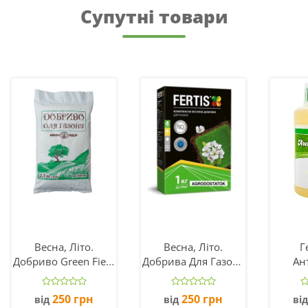
Супутні товари
Весна, Літо.
Весна, Літо.
Г
Добриво Green Field
Добрива Для Газону
Ан
(Україна)
Fertis NPK 17.6.11
Вироб
250
грн
250
грн
від
від
ві