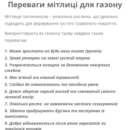
Переваги мітлиці для газону
Мітлиця пагононосна – унікальна рослина, що ідеально
підходить для формування густого трав’яного покриття.
Використовують як газонну траву завдяки таким
перевагам:
Може зростати на будь-яких типах ґрунтів;
Трава утворює на землі густий покрив;
Розростається площею за допомогою повзучого
стебла;
Має м’який та ніжний травостій;
Стійка до навантажень та погодних умов;
Довго зберігає гарний вигляд та соковитий світло-
зелений колір;
Повільно росте, не вимагаючи частого скошування;
Здатна придушувати бур’яни та поступово їх
витісняти;
Добре відновлюється після атак паразитів чи
зовнішніх впливів;