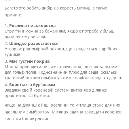
Багато хто робить вибір на користь мітлиці з таких
причин:
Рослина низькоросла
Стригти її можна за бажанням, якщо є потреба у більш
доглянутому вигляді;
Швидко розростається
Утворює рівномірний покрив, що складається з дрібних
кущиків;
Має густий покрив
Можна проводити низьке скошування, що є актуальним
для гольф-полів. І однозначний плюс для садів, оскільки
трав’яний покрив пом’якшуватиме падіння плодів з дерев;
Бореться з бур’янами
Завдяки своїй кореневій системі витісняє з ділянки
практично всі бур’яни.
Якщо на ділянці є інші рослини, то мітлиця стане для них
ідеальним симбіонтом. Мітлиця здатна захищати кореневі
системи інших рослин.