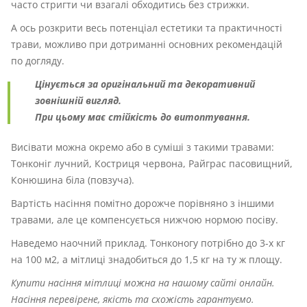
часто стригти чи взагалі обходитись без стрижки.
А ось розкрити весь потенціал естетики та практичності
трави, можливо при дотриманні основних рекомендацій
по догляду.
Цінується за оригінальний та декоративний
зовнішній вигляд.
При цьому має стійкість до витоптування.
Висівати можна окремо або в суміші з такими травами:
Тонконіг лучний, Костриця червона, Райграс пасовищний,
Конюшина біла (повзуча).
Вартість насіння помітно дорожче порівняно з іншими
травами, але це компенсується нижчою нормою посіву.
Наведемо наочний приклад. Тонконогу потрібно до 3-х кг
на 100 м2, а мітлиці знадобиться до 1,5 кг на ту ж площу.
Купити насіння мітлиці можна на нашому сайті онлайн.
Насіння перевірене, якість та схожість гарантуємо.