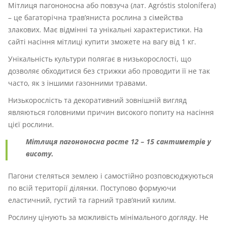
Мітлиця пагононосна або повзуча (лат. Agróstis stolonífera)
– це багаторічна трав’яниста рослина з сімейства
злакових. Має відмінні та унікальні характеристики. На
сайті насіння мітлиці купити зможете на вагу від 1 кг.
Унікальність культури полягає в низькорослості, що
дозволяє обходитися без стрижки або проводити її не так
часто, як з іншими газонними травами.
Низькорослість та декоративний зовнішній вигляд
являються головними причин високого попиту на насіння
цієї рослини.
Мітлиця пагононосна росте 12 – 15 сантиметрів у
висоту.
Пагони стеляться землею і самостійно розповсюджуються
по всій території ділянки. Поступово формуючи
еластичний, густий та гарний трав’яний килим.
Рослину цінують за можливість мінімального догляду. Не