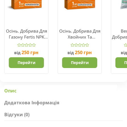
Осінь. Добрива Для
Осінь. Добрива Для
Вес
Газону Fertis NPK
Хвойних Та
Добрив
5.15.30
Декоративних
(
Рослин NPK
250
грн
250
грн
від
від
ві
5.15.25+ME
Перейти
Перейти
П
Опис
Додаткова Інформація
Відгуки (0)