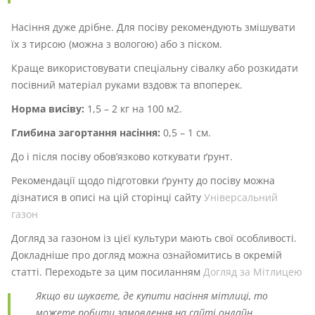
Насіння дуже дрібне. Для посіву рекомендують змішувати
їх з тирсою (можна з вологою) або з піском.
Краще використовувати спеціальну сівалку або розкидати
посівний матеріал руками вздовж та впоперек.
Норма висіву:
1,5 – 2 кг на 100 м2.
Глибина загортання насіння:
0,5 – 1 см.
До і після посіву обов’язково коткувати ґрунт.
Рекомендації щодо підготовки ґрунту до посіву можна
дізнатися в описі на цій сторінці сайту
Універсальний
газон
Догляд за газоном із цієї культури мають свої особливості.
Докладніше про догляд можна ознайомитись в окремій
статті. Переходьте за цим посиланням
Догляд за Мітлицею
Якщо ви шукаєте, де купити насіння мітлиці, то
можете робити замовлення на сайті онлайн.