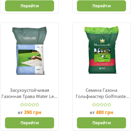
Перейти
Перейти
Засухоустойчивая
Семена Газона
Газонная Трава Water Less
Гольфмастер Golfmaster
DLF Trifolium
DLF Trifolium
390
грн
480
грн
от
от
Перейти
Перейти