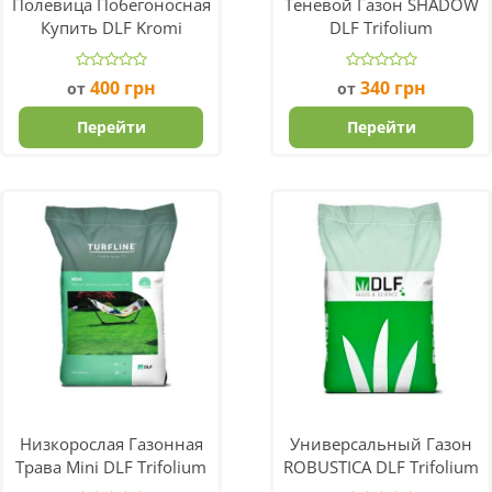
Полевица Побегоносная
Теневой Газон SHADOW
Купить DLF Kromi
DLF Trifolium
400
грн
340
грн
от
от
Перейти
Перейти
Низкорослая Газонная
Универсальный Газон
Трава Mini DLF Trifolium
ROBUSTICA DLF Trifolium