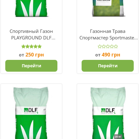
Спортивный Газон
Газонная Трава
PLAYGROUND DLF
Спортмастер Sportmaster
Trifolium
DLF Trifolium
250
грн
490
грн
от
от
Перейти
Перейти