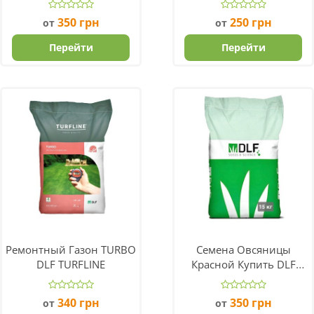
350
грн
250
грн
от
от
Перейти
Перейти
Ремонтный Газон TURBO
Семена Овсяницы
DLF TURFLINE
Красной Купить DLF
Maxima 1
340
грн
350
грн
от
от