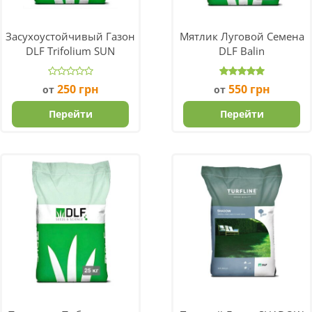
Засухоустойчивый Газон
Мятлик Луговой Семена
DLF Trifolium SUN
DLF Balin
250
грн
550
грн
от
от
Перейти
Перейти