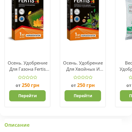
Осень. Удобрение
Осень. Удобрение
Вес
Для Газона Fertis
Для Хвойных И
Удоб
NPK 5.15.30
Декоративных
Fiel
Растений NPK
250
грн
250
грн
от
от
о
5.15.25+ME
Перейти
Перейти
П
Описание