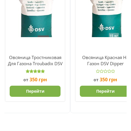
Овсяница Тростниковая
Овсяница Красная На
Для Газона Troubadix DSV
Газон DSV Dipper
350
грн
350
грн
от
от
Перейти
Перейти