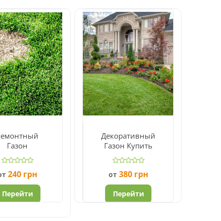
Ремонтный
Декоративный
Газон
Газон Купить
240
грн
380
грн
от
от
Перейти
Перейти