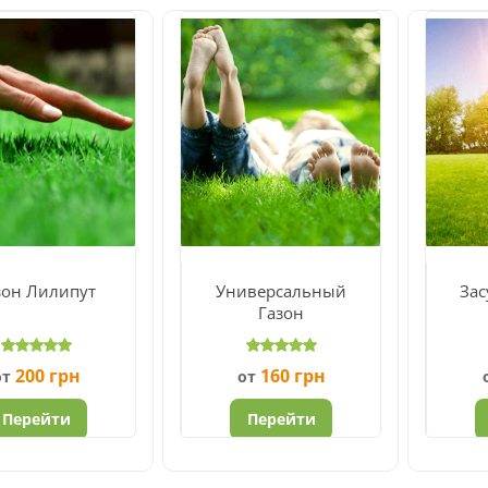
зон Лилипут
Универсальный
За
Газон
200
грн
160
грн
от
от
Перейти
Перейти