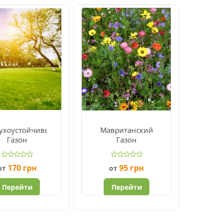
сухоустойчивый
Мавританский
Газон
Газон
170
грн
95
грн
от
от
Перейти
Перейти