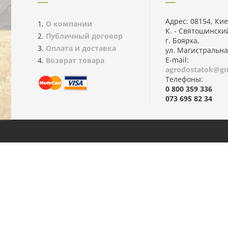
Адрес: 08154, Кие
О компании
К. - Святошинский
Публичный договор
г. Боярка,
Оплата и доставка
ул. Магистральна
E-mail:
Возврат товара
agrodostatok@gm
Телефоны:
0 800 359 336
073 695 82 34