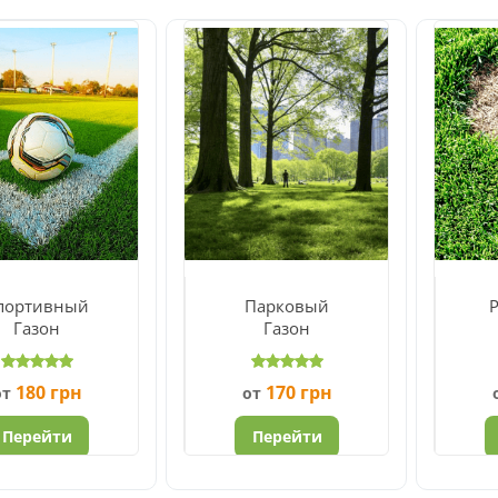
портивный
Парковый
Газон
Газон
180
грн
170
грн
от
от
Перейти
Перейти