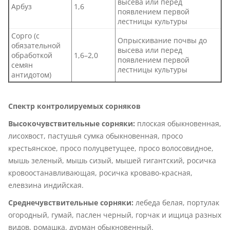
высева или перед
Арбуз
1,6
появлением первой
лестницы культуры
Сорго (с
Опрыскивание почвы до
обязательной
высева или перед
обработкой
1,6–2,0
появлением первой
семян
лестницы культуры
антидотом)
Спектр контролируемых сорняков
Высокочувствительные сорняки:
плоская обыкновенная,
лисохвост, пастушья сумка обыкновенная, просо
крестьянское, просо полуцветущее, просо волосовидное,
мышь зеленый, мышь сизый, мышей гигантский, росичка
кровоостанавливающая, росичка кроваво-красная,
елевзина индийская.
Среднечувствительные сорняки:
лебеда белая, портулак
огородный, гумай, паслен черный, горчак и ищица разных
видов, ромашка, дурман обыкновенный.