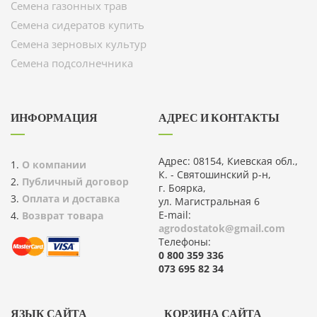
Семена газонных трав
Семена сидератов купить
Семена зерновых культур
Семена подсолнечника
ИНФОРМАЦИЯ
АДРЕС И КОНТАКТЫ
Адрес: 08154, Киевская обл.,
О компании
К. - Святошинский р-н,
Публичный договор
г. Боярка,
Оплата и доставка
ул. Магистральная 6
E-mail:
Возврат товара
agrodostatok@gmail.com
Телефоны:
0 800 359 336
073 695 82 34
ЯЗЫК САЙТА
КОРЗИНА САЙТА