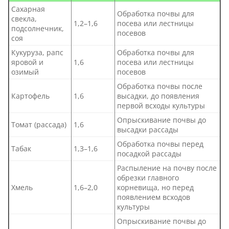
Сахарная
Обработка почвы для
свекла,
1,2–1,6
посева или лестницы
подсолнечник,
посевов
соя
Кукуруза, рапс
Обработка почвы для
яровой и
1,6
посева или лестницы
озимый
посевов
Обработка почвы после
Картофель
1,6
высадки, до появления
первой всходы культуры
Опрыскивание почвы до
Томат (рассада)
1,6
высадки рассады
Обработка почвы перед
Табак
1,3–1,6
посадкой рассады
Распыление на почву после
обрезки главного
Хмель
1,6–2,0
корневища, но перед
появлением всходов
культуры
Опрыскивание почвы до