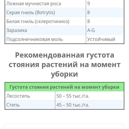
Ложная мучнистая роса
9
Серая гниль (Botrytis)
8
Белая гниль (склеротиниоз)
8
Заразиха
A-G
Подсолнечниковая моль
Устойчивый
Рекомендованная густота
стояния растений на момент
уборки
Густота стояния растений на момент уборки
Лесостепь
50 – 55 тыс./га.
Степь
45 – 50 тыс./га.