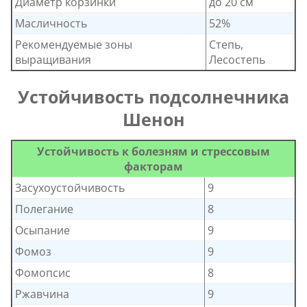
Диаметр корзинки
до 20 см
Масличность
52%
Рекомендуемые зоны
Степь,
выращивания
Лесостепь
Устойчивость подсолнечника
Шенон
Устойчивость к болезням и стрессовым
факторам
Засухоустойчивость
9
Полегание
8
Осыпание
9
Фомоз
9
Фомопсис
8
Ржавчина
9