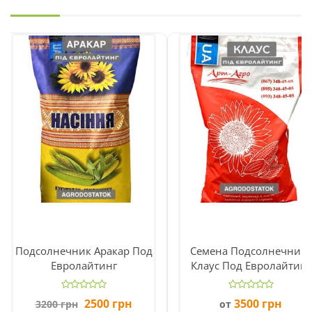
Подсолнечник Аракар Под
Семена Подсолнечника
Евролайтинг
Клаус Под Евролайтинг
Первоначальная
Текущая
2500
грн
3500
грн
3200
грн
от