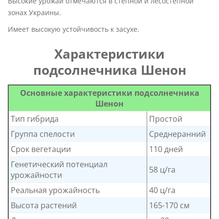
Высокие урожаи отмечаются в степной и лесостепной
зонах Украины.
Имеет высокую устойчивость к засухе.
Характеристики
подсолнечника Шенон
Основные характеристики подсолнечника
Шенон
Тип гибрида
Простой
Группа спелости
Среднеранний
Срок вегетации
110 дней
Генетический потенциал
58 ц/га
урожайности
Реальная урожайность
40 ц/га
Высота растений
165-170 см