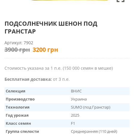
ПОДСОЛНЕЧНИК ШЕНОН ПОД
ГРАНСТАР
Артикул:
7902
3900
грн
Первоначальная
3200
грн
Текущая
цена
цена:
составляла
3200 грн.
Стоимость указана за 1 п.е. (150 000 семян в мешке)
3900 грн.
Бесплатная доставка:
от 3 п.е.
Селекция
ВНИС
Производство
Украина
Технология
SUMO (под Гранстар)
Год урожая
2025
Класс семян
F1
Группа спелости
Среднеранняя (110 дней)