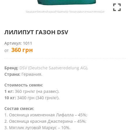
ЛИЛИПУТ ГАЗОН DSV
Артикул:
1011
360
грн
от
Бренд:
DSV (Deutsche Saatveredelung AG)
.
Страна:
Германия.
Стоимость семян:
1 кг:
360 грн/кг (на развес).
10 кг:
3400 грн (340 грн/кг).
Соcтав смеси:
1. Овсяница измененная Лифалла – 45%;
2. Овсяница красная Джасперина – 45%;
3. Мятлик луговой Маркус – 10%.