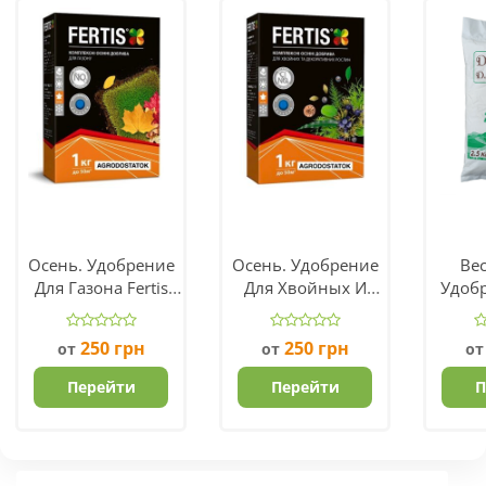
Осень. Удобрение
Осень. Удобрение
Вес
Для Газона Fertis
Для Хвойных И
Удоб
NPK 5.15.30
Декоративных
Fiel
Растений NPK
250
грн
250
грн
от
от
о
5.15.25+ME
Перейти
Перейти
П