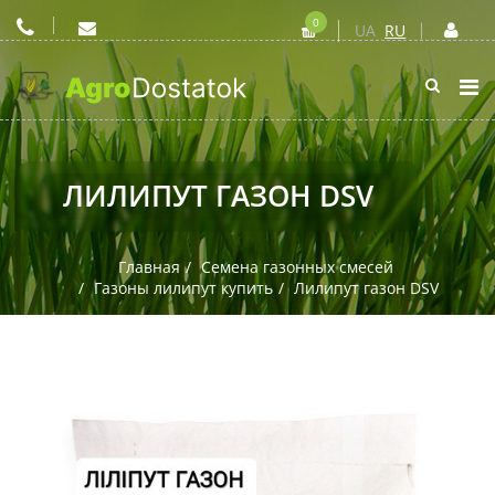
0
UA
RU
ЛИЛИПУТ ГАЗОН DSV
Главная
Семена газонных смесей
Газоны лилипут купить
Лилипут газон DSV