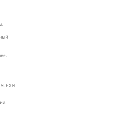
м.
ьный
ве,
м, но и
ии,