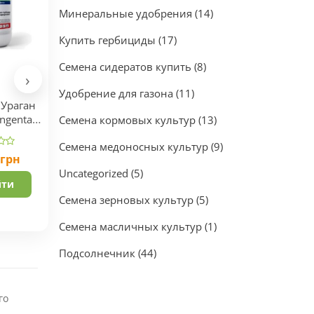
Минеральные удобрения
(14)
Купить гербициды
(17)
Семена сидератов купить
(8)
›
Удобрение для газона
(11)
 Ураган
Удобрение Для
Удобрение Для
ngenta
Газона Против
Хвойных И
Семена кормовых культур
(13)
рия.
Мха Fertis NPK
Декоративных
Семена медоносных культур
(9)
15.0.0+Fe
Растений Fertis
грн
250
грн
250
грн
от
от
NPK 12-8-16+МЕ
Uncategorized
(5)
йти
Перейти
Перейти
Семена зерновых культур
(5)
Семена масличных культур
(1)
Подсолнечник
(44)
го