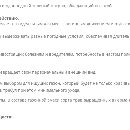
той и однородный зеленый покров, обладающий высокой
ействию.
елает его идеальным для мест с активным движением и отдыхо
ю выдерживать разные погодные условия, обеспечивая длител
ивостоящих болезням и вредителям, потребность в частом поли
озвращает свой первоначальный внешний вид.
 выбором для ищущих газон, который будет не только красивы
 требуя при этом минимального ухода.
пы. В составе газонной смеси сорта трав выращенных в Герман
еств: