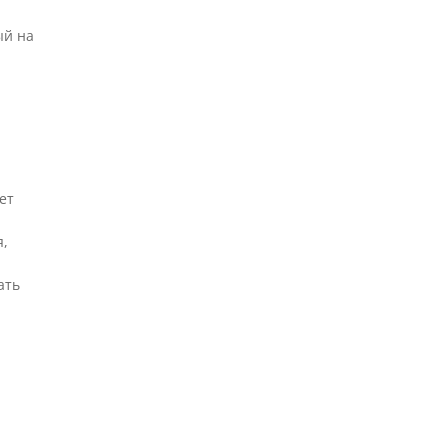
ый на
ет
я,
ать