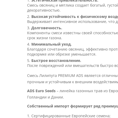
Эстетическая привлекательность.
Смесь овсяниц и мятлика создает богатый, гус
декоративностью.
Высокая устойчивость к физическому возд
Выдерживает интенсивное использование, что д
Долговечность.
Компоненты смеси известны своей способность
срок жизни газона.
Минимальный уход.
Благодаря сочетанию овсяниц, эффективно прот
подкормке или обрезке уменьшается.
Быстрое восстановление.
После повреждений или вмешательств быстро в
Смесь Лилипута PREMIUM ADS является отличным
прочным и устойчивым к внешним воздействиям,
ADS Euro Seeds
– линейка газонных трав из Евро
Голландии и Дании.
Собственный импорт формирует ряд преимущ
Сертифицированные Европейские семена;