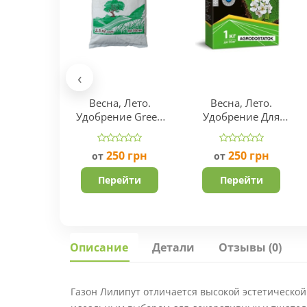
‹
Весна, Лето.
Весна, Лето.
Удобрение Green
Удобрение Для
Field (Украина)
Газон Fertis NPK
17.6.11
250
грн
250
грн
от
от
Перейти
Перейти
Описание
Детали
Отзывы (0)
Газон Лилипут отличается высокой эстетической