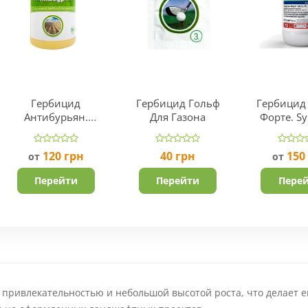
Гербицид
Гербицид Гольф
Гербицид
Антибурьян.
Для Газона
Форте. Sy
Производитель
Швейца
Укравит.
120
грн
40
грн
150
от
от
Перейти
Перейти
Пере
 привлекательностью и небольшой высотой роста, что делает е