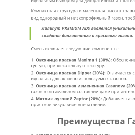
идеальным выбором для декоративных и тщате
Компактная структура и маленькая высота травы
вид однородный и низкопрофильный газон, тр
Лилипут PREMIUM ADS является уникальн
создания долговечного и красивого газона.
Смесь включает следующие компоненты:
Овсяница красная Maxima 1 (30%):
Обеспечив
густую, привлекательную текстуру.
Овсяница красная Dipper (30%):
Отличается с
идеальна для активно используемых газонов.
Овсяница красная измененная Casanova (20%
газон в оптимальном состоянии даже при интен
Мятлик луговой Zeptor (20%):
Добавляет газо
приятное визуальное впечатление.
Преимущества Г