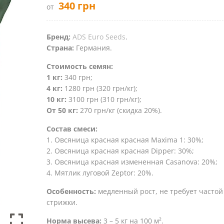
340
грн
от
Бренд:
ADS Euro Seeds
.
Страна:
Германия.
Стоимость семян:
1 кг:
340 грн;
4 кг:
1280 грн (320 грн/кг);
10 кг:
3100 грн (310 грн/кг);
От 50 кг:
270 грн/кг (скидка 20%).
Соcтав смеси:
1. Овсяница красная красная Maxima 1: 30%;
2. Овсяница красная красная Dipper: 30%;
3. Овсяница красная измененная Casanova: 20%;
4. Мятлик луговой Zeptor: 20%.
Особенность:
медленный рост, не требует частой
стрижки.
Норма высева:
3 – 5 кг на 100 м².