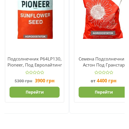
Подсолнечник P64LP130,
Семена Подсолнечника
Pioneer, Под Евролайтинг
Астон Под Гранстар
Первоначальная
Текущая
3900
грн
4400
грн
5300
грн
от
цена
цена:
составляла
3900 грн.
Перейти
Перейти
5300 грн.