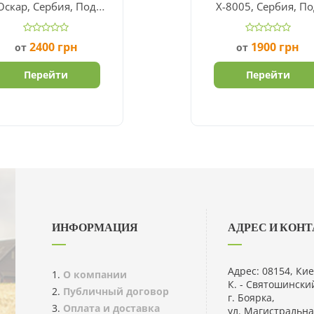
Оскар, Сербия, Под
Х-8005, Сербия, П
Гранстар
Гранстар
2400
грн
1900
грн
от
от
Перейти
Перейти
ИНФОРМАЦИЯ
АДРЕС И КОН
Адрес: 08154, Кие
О компании
К. - Святошинский
Публичный договор
г. Боярка,
Оплата и доставка
ул. Магистральна