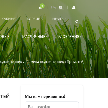
0
UA
RU
КАБИНЕТ
КОРЗИНА
ИНФО
ОВЫЕ
МАСЛИЧНЫЕ
УДОБРЕНИЯ
одсолнечник
Семена подсолнечника Прометей
ТЕЙ
Мы вам перезвоним!