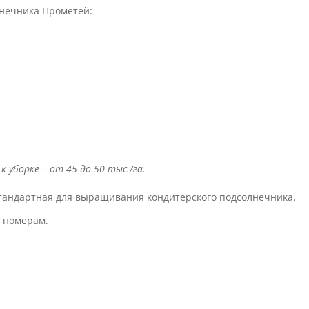
лнечника Прометей:
 уборке – от 45 до 50 тыс./га.
тандартная для выращивания кондитерского подсолнечника.
м номерам.