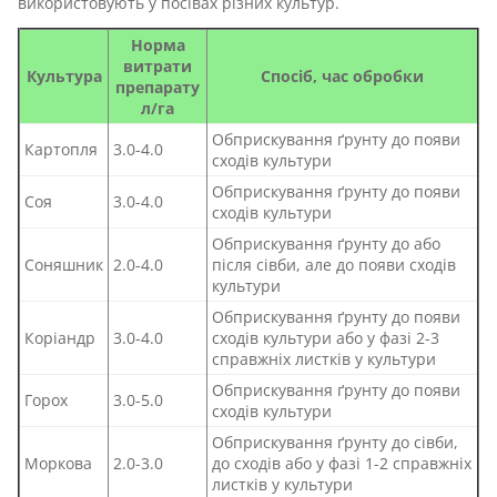
використовують у посівах різних культур.
Норма
витрати
Культура
Спосіб, час обробки
препарату
л/га
Обприскування ґрунту до появи
Картопля
3.0-4.0
сходів культури
Обприскування ґрунту до появи
Соя
3.0-4.0
сходів культури
Обприскування ґрунту до або
Соняшник
2.0-4.0
після сівби, але до появи сходів
культури
Обприскування ґрунту до появи
Коріандр
3.0-4.0
сходів культури або у фазі 2-3
справжніх листків у культури
Обприскування ґрунту до появи
Горох
3.0-5.0
сходів культури
Обприскування ґрунту до сівби,
Моркова
2.0-3.0
до сходів або у фазі 1-2 справжніх
листків у культури