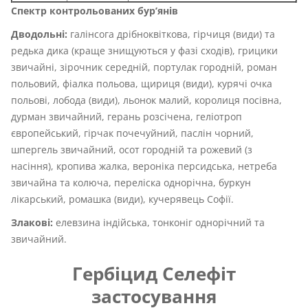
Спектр контрольованих бур’янів
Дводольні:
галінсога дрібноквіткова, гірчиця (види) та
редька дика (краще знищуються у фазі сходів), грицики
звичайні, зірочник середній, портулак городній, роман
польовий, фіалка польова, щириця (види), курячі очка
польові, лобода (види), льонок малий, королиця посівна,
дурман звичайний, герань розсічена, геліотроп
європейський, гірчак почечуйний, паслін чорний,
шпергель звичайний, осот городній та рожевий (з
насіння), кропива жалка, вероніка персидська, нетреба
звичайна та колюча, переліска однорічна, буркун
лікарський, ромашка (види), кучерявець Софії.
Злакові:
елевзина індійська, тонконіг однорічний та
звичайний.
Гербіцид Селефіт
застосування