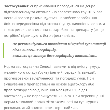
Застосування:
обприскування проводиться на добре
підготовленому та оптимально зволоженому ґрунті. У разі
нестачі вологи рекомендується неглибоке заробляння.
Якісна передпосівна підготовка ґрунту, наявність вологи, а
також ретельне внесення та заробляння препарату (якщо
потрібно) підвищують його ефективність.
Не рекомендується проводити міжрядні культивації
після внесення гербіциду,
оскільки це знижує його гербіцидну активність.
Норма застосування Селефіт залежить від вмісту гумусу,
механічного складу ґрунту (легкий, середній, важкий),
прогнозованої забур’яненості та погодних умов. При
змішуванні з препаратами на основі ацетохлору або
пропізохлору співвідношення має бути 1:1, а для
ацетохлору – не перевищувати 2.0 л/га. При перевищенні
норми можливий прояв фітотоксичності на культурних
рослинах, який зникає через короткий час.