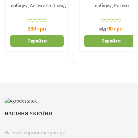
Гербіцид Антисапа Ліквід
Гербіцид Росейт
230
грн
90
грн
від
Перейти
Перейти
НАСІННЯ УКРАЇНИ
Насіння кормових культур