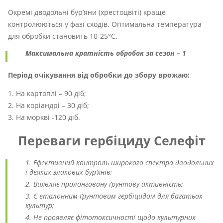
Окремі дводольні бур’яни (хрестоцвіті) краще
контролюються у фазі сходів. Оптимальна температура
для обробки становить 10-25°С.
Максимальна кратність обробок за сезон – 1
Період очікування від обробки до збору врожаю:
На картоплі – 90 діб;
На коріандрі – 30 діб;
На моркві -120 діб.
Переваги гербіциду Селефіт
Ефективний контроль широкого спектра дводольних
і деяких злакових бур’янів;
Виявляє пролонговану ґрунтову активність;
Є еталонним ґрунтовим гербіцидом для багатьох
культур;
Не проявляє фітотоксичності щодо культурних