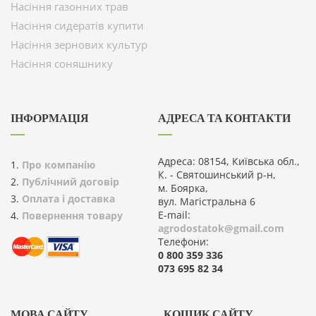
Насіння газонних трав
Насіння сидератів купити
Насіння зернових культур
Насіння соняшнику
ІНФОРМАЦІЯ
АДРЕСА ТА КОНТАКТИ
Адреса: 08154, Київська обл.,
Про компанію
К. - Святошинський р-н,
Публічний договір
м. Боярка,
Оплата і доставка
вул. Магістральна 6
E-mail:
Повернення товару
agrodostatok@gmail.com
Телефони:
0 800 359 336
073 695 82 34
МОВА САЙТУ
КОШИК САЙТУ