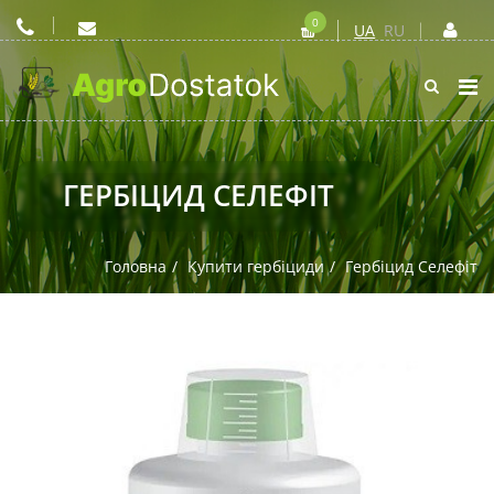
0
UA
RU
ГЕРБІЦИД СЕЛЕФІТ
Головна
Купити гербіциди
Гербіцид Селефіт