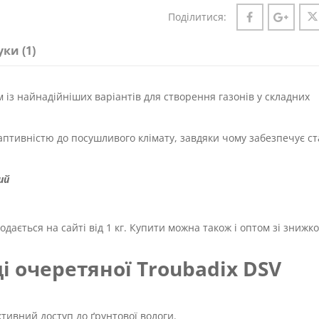
Поділитися:
уки (1)
 із найнадійніших варіантів для створення газонів у складних
птивністю до посушливого клімату, завдяки чому забезпечує ст
ий
дається на сайті від 1 кг. Купити можна також і оптом зі знижк
ці очеретяної Troubadix DSV
тивний доступ до ґрунтової вологи.