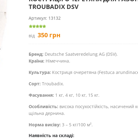
TROUBADIX DSV
Артикул:
13132
350
грн
від
Бренд:
Deutsche Saatveredelung AG (DSV).
Країна:
Німеччина.
Культура:
Костриця очеретяна (Festuca arundinac
Сорт:
Troubadix.
Фасування:
1 кг, 4 кг, 10 кг, 15 кг.
Особливість:
висока посухостійкість, насичений к
щільна дернина.
Норма висіву:
3 – 5 кг/100 м².
Наявність на складі: