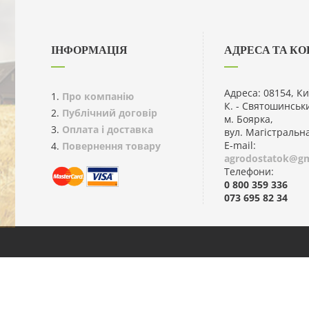
ІНФОРМАЦІЯ
АДРЕСА ТА К
Адреса: 08154, Ки
Про компанію
К. - Святошинськ
Публічний договір
м. Боярка,
Оплата і доставка
вул. Магістральн
E-mail:
Повернення товару
agrodostatok@gm
Телефони:
0 800 359 336
073 695 82 34