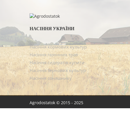
НАСІННЯ УКРАЇНИ
Насіння кормових культур
Насіння газонних трав
Насіння сидератів купити
Насіння зернових культур
Насіння соняшнику
Agrodostatok © 2015 - 2025