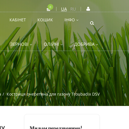
0
UA
RU
КАБІНЕТ
КОШИК
ІНФО
ЗЕРНОВІ
ОЛІЙНІ
ДОБРИВА
а
Костриця очеретяна для газону Troubadix DSV
НУ
Ми вам передзвонимо!