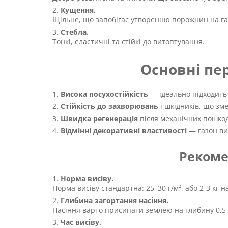
Кущення.
Щільне, що запобігає утворенню порожнин на га
Стебла.
Тонкі, еластичні та стійкі до витоптування.
Основні пер
Висока посухостійкість
— ідеально підходить 
Стійкість до захворювань
і шкідників, що зм
Швидка регенерація
після механічних пошко
Відмінні декоративні властивості
— газон ви
Рекоме
Норма висіву.
Норма висіву стандартна: 25–30 г/м², або 2-3 кг на
Глибина загортання насіння.
Насіння варто присипати землею на глибину 0,5 –
Час висіву.