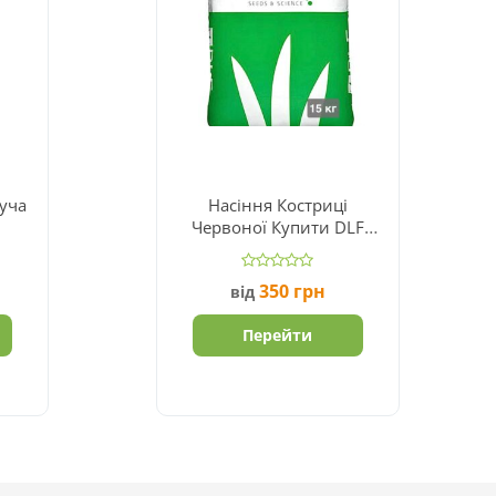
уча
Насіння Костриці
Червоної Купити DLF
Maxima 1
350
грн
від
Перейти