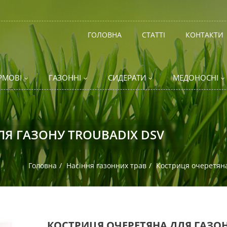
ГОЛОВНА
СТАТТІ
КОНТАКТИ
РМОВІ
ГАЗОННІ
СИДЕРАТИ
МЕДОНОСНІ
ЛЯ ГАЗОНУ TROUBADIX DSV
Головна
Насіння газонних трав
Костриця очеретян
КОСТРИЦЯ ОЧЕРЕТЯНА ДЛЯ ГАЗО