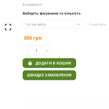
В наявності
Виберіть фасування та кількість
Очистити
350
грн
КІЛЬКІСТЬ КОСТРИЦЯ ОЧЕРЕТЯНА ДЛЯ ГАЗО
-
+
TROUBADIX DSV
ДОДАТИ В КОШИК
ШВИДКЕ ЗАМОВЛЕННЯ