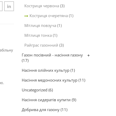
Костриця червона
(3)
Костриця очеретяна
(1)
Мітлиця повзуча
(1)
Мітлиця тонка
(1)
Райграс газонний
(3)
абільну
Газон посівний - насіння газону
(17)
Насіння олійних культур
(1)
Насіння медоносних культур
(11)
ою.
Uncategorized
(6)
Насіння сидератів купити
(9)
Добрива для газону
(11)