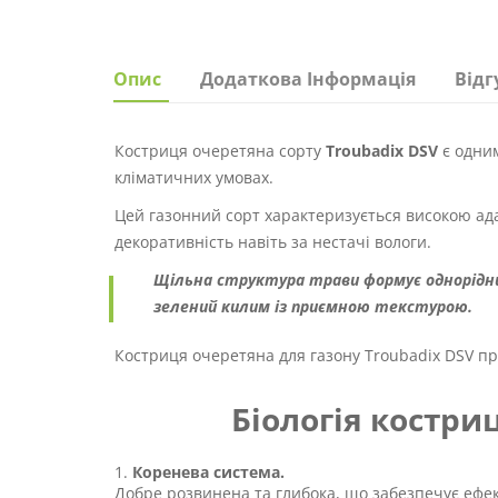
Опис
Додаткова Інформація
Відг
Костриця очеретяна сорту
Troubadix DSV
є одним
кліматичних умовах.
Цей газонний сорт характеризується високою ада
декоративність навіть за нестачі вологи.
Щільна структура трави формує однорідн
зелений килим із приємною текстурою.
Костриця очеретяна для газону Troubadix DSV про
Біологія костри
Коренева система.
Добре розвинена та глибока, що забезпечує ефек