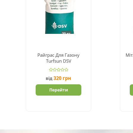
Райграс Для Газону
Міт
Turfsun DSV
320
грн
від
Перейти