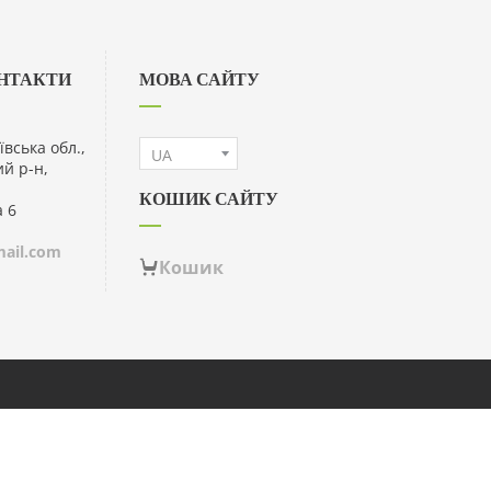
ОНТАКТИ
МОВА САЙТУ
ївська обл.,
ий р-н,
КОШИК САЙТУ
а 6
ail.com
Кошик