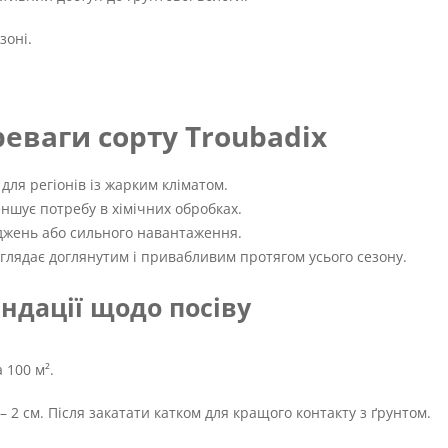
зоні.
еваги сорту Troubadix
для регіонів із жарким кліматом.
еншує потребу в хімічних обробках.
джень або сильного навантаження.
глядає доглянутим і привабливим протягом усього сезону.
ндації щодо посіву
 100 м².
 2 см. Після закатати катком для кращого контакту з ґрунтом.