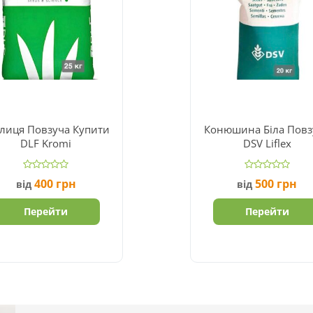
лиця Повзуча Купити
Конюшина Біла Повз
DLF Kromi
DSV Liflex
400
грн
500
грн
від
від
Перейти
Перейти