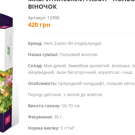
ВІНОЧОК
Артикул:
12990
420
грн
Бренд:
Hem Zaden BV (Нідерланди).
Назва суміші:
Польовий віночок.
Склад:
Мак дикий, Аммобіум крилатий, волошка, л
яйцевидний, льон багаторічний, кореопсис і інші.
Особливість:
природний ландшафт, польові квіти
Період цвітіння: з липня до жовтня.
Висота газону:
50-70 см.
Фасування:
30 г.
Норма висіву:
5 г/1м².