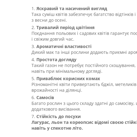
Яскравий та насичений вигляд
Така суміш квітів забезпечує багатство відтінкі
з весни до осені.
Тривалий період цвітіння
Поєднання польових і садових квітів гарантує п
і свіжим довгий час.
Ароматичні властивості
Дикий мак та інші рослини додають приємні аром
Простота догляду
Такий газон не потребує постійного скошування,
навіть при мінімальному догляді.
Приваблює корисних комах
Різноманітні квіти привертають бджіл, метеликі
врожайності на ділянці.
Самосів
Багато рослин з цього складу здатні до самосіву
додаткового висівання.
Стійкість до посухи
Лагурас, льон та кореопсис відомі своєю сті
навіть у спекотне літо.