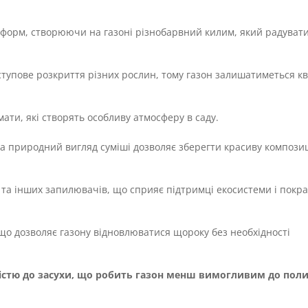
в і форм, створюючи на газоні різнобарвний килим, який радуват
оступове розкриття різних рослин, тому газон залишатиметься к
ати, які створять особливу атмосферу в саду.
 а природний вигляд суміші дозволяє зберегти красиву компози
в та інших запилювачів, що сприяє підтримці екосистеми і пок
, що дозволяє газону відновлюватися щороку без необхідності
йкістю до засухи, що робить газон менш вимогливим до пол