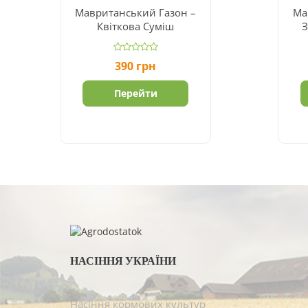
Мавританський Газон –
Ма
Квіткова Суміш
З
390
грн
Перейти
НАСІННЯ УКРАЇНИ
Насіння кормових культур