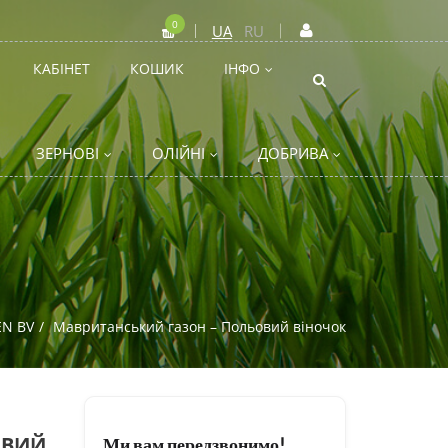
0
UA
RU
КАБІНЕТ
КОШИК
ІНФО
ЗЕРНОВІ
ОЛІЙНІ
ДОБРИВА
N BV
Мавританський газон – Польовий віночок
ОВИЙ
Ми вам передзвонимо!