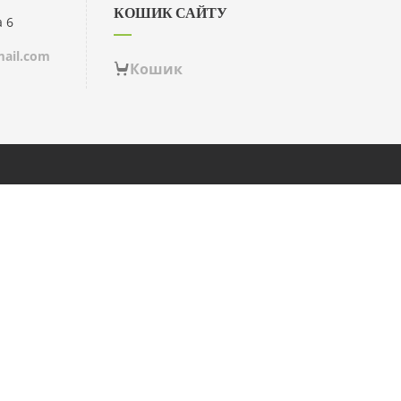
КОШИК САЙТУ
а 6
ail.com
Кошик