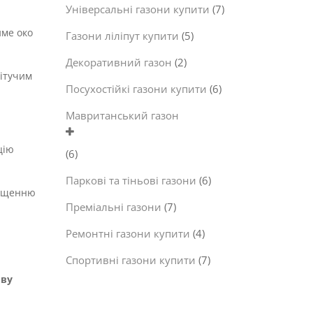
Універсальні газони купити
(7)
име око
Газони ліліпут купити
(5)
Декоративний газон
(2)
вітучим
Посухостійкі газони купити
(6)
Мавританський газон
цію
(6)
Паркові та тіньові газони
(6)
ращенню
Преміальні газони
(7)
Ремонтні газони купити
(4)
Спортивні газони купити
(7)
иву