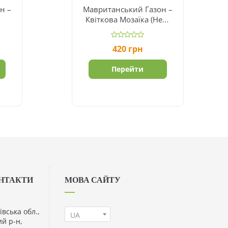
н –
Мавританський Газон –
Квіткова Мозаїка (Hem
Zaden BV)
420
грн
Перейти
ОНТАКТИ
МОВА САЙТУ
ївська обл.,
ий р-н,