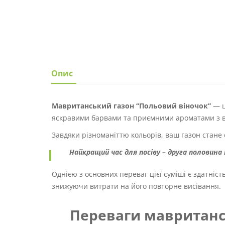
Опис
Мавританський газон “Польовий віночок”
— ц
яскравими барвами та приємними ароматами з вес
Завдяки різноманіттю кольорів, ваш газон стане
Найкращий час для посіву – друга половина
Однією з основних переваг цієї суміші є здатніст
знижуючи витрати на його повторне висівання.
Переваги мавританс