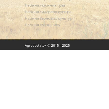
Насіння газонних трав
Насіння сидератів купити
Насіння зернових культур
Насіння соняшнику
Agrodostatok © 2015 - 2025