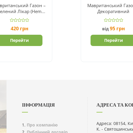
вританський Газон –
Мавританський Газо
елений Лікар (Hem
Декоративний
Zaden BV)
420
грн
95
грн
від
Перейти
Перейти
ІНФОРМАЦІЯ
АДРЕСА ТА К
Адреса: 08154, Ки
Про компанію
К. - Святошинськ
Публічний договір