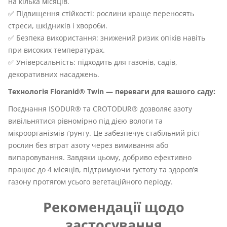
на кілька місяців.
✅ Підвищення стійкості: рослини краще переносять
стреси, шкідників і хвороби.
✅ Безпека використання: знижений ризик опіків навіть
при високих температурах.
✅ Універсальність: підходить для газонів, садів,
декоративних насаджень.
Технологія Floranid® Twin — переваги для вашого саду:
Поєднання ISODUR® та CROTODUR® дозволяє азоту
вивільнятися рівномірно під дією вологи та
мікроорганізмів ґрунту. Це забезпечує стабільний ріст
рослин без втрат азоту через вимивання або
випаровування. Завдяки цьому, добриво ефективно
працює до 4 місяців, підтримуючи густоту та здоров’я
газону протягом усього вегетаційного періоду.
Рекомендації щодо
застосування