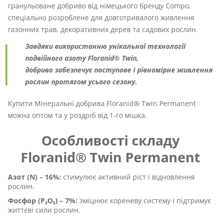
гранульоване добриво від німецького бренду Compo,
спеціально розроблене для довготривалого живлення
газонних трав, декоративних дерев та садових рослин.
Завдяки використанню унікальної технології
подвійного азоту Floranid® Twin,
добриво забезпечує поступове і рівномірне живлення
рослин протягом усього сезону.
Купити Мінеральні добрива Floranid® Twin Permanent
можна оптом та у роздріб від 1-го мішка.
Особливості складу
Floranid® Twin Permanent
Азот (N) – 16%:
стимулює активний ріст і відновлення
рослин.
Фосфор (P₂O₅) – 7%:
зміцнює кореневу систему і підтримує
життєві сили рослин.