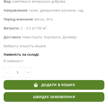
Вид:
комплексні мінеральні добрива.
Направлення:
газон, декоративні рослини, сад.
Період внесення:
весна, літо.
Витрати:
2 – 3,5 кг/100 м².
Доставка:
Нова пошта, Укрпошта, Делівері.
Виберіть кількість мішків
Наявність на складі:
В наявності
КІЛЬКІСТЬ МІНЕРАЛЬНІ ДОБРИВА FLORANID® TWIN
-
+
PERMANENT 16-7-15 (+2)
ДОДАТИ В КОШИК
ШВИДКЕ ЗАМОВЛЕННЯ