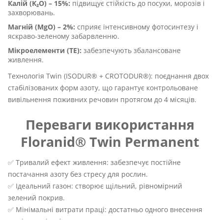
Калій (K₂O) – 15%:
підвищує стійкість до посухи, морозів і
захворювань.
Магній (MgO) – 2%:
сприяє інтенсивному фотосинтезу і
яскраво-зеленому забарвленню.
Мікроелементи (TE):
забезпечують збалансоване
живлення.
Технологія Twin (ISODUR® + CROTODUR®): поєднання двох
стабілізованих форм азоту, що гарантує контрольоване
вивільнення поживних речовин протягом до 4 місяців.
Переваги використання
Floranid® Twin Permanent
✅ Тривалий ефект живлення: забезпечує постійне
постачання азоту без стресу для рослин.
✅ Ідеальний газон: створює щільний, рівномірний
зелений покрив.
✅ Мінімальні витрати праці: достатньо одного внесення