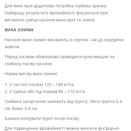
Для вики ярої додатково потрібна глибока оранка.
Найкращі результати врожайності фіксуються при
висіванні суміші насіння вики ярої та злаків.
ВИКА ОЗИМА
Насіння вики озимої висівають із серпня і аж до середини
жовтня.
Перед посівом обов’язково проводити культивацію на
глибину посіву насіння.
Норма висіву вики озимої:
У чистих посівах 120 – 140 кг/га;
У суміші або під покрив 80 – 110 кг/га.
Глибина загортання залежить від ґрунту. Легкі ґрунти 5-6
см. Важкі 3-4 см.
Бажано коткувати ґрунт після посіву.
Для підвищення врожайності можна вносити фосфорно-