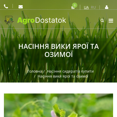
0
UA
RU
НАСІННЯ ВИКИ ЯРОЇ ТА
ОЗИМОЇ
Головна
Насіння сидератів купити
Насіння вики ярої та озимої