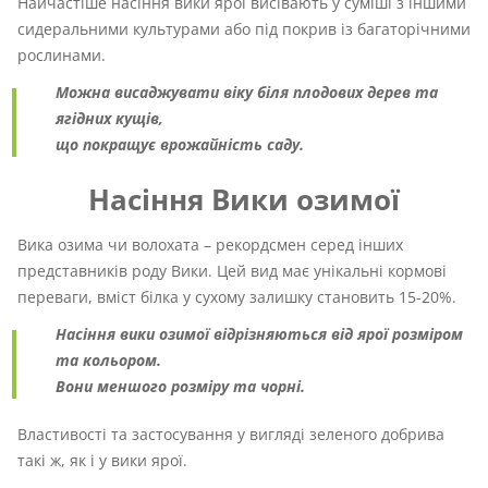
Найчастіше насіння вики ярої висівають у суміші з іншими
сидеральними культурами або під покрив із багаторічними
рослинами.
Можна висаджувати віку біля плодових дерев та
ягідних кущів,
що покращує врожайність саду.
Насіння Вики озимої
Вика озима чи волохата – рекордсмен серед інших
представників роду Вики. Цей вид має унікальні кормові
переваги, вміст білка у сухому залишку становить 15-20%.
Насіння вики озимої відрізняються від ярої розміром
та кольором.
Вони меншого розміру та чорні.
Властивості та застосування у вигляді зеленого добрива
такі ж, як і у вики ярої.