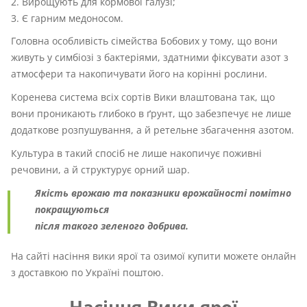
Вирощують для кормової галузі;
Є гарним медоносом.
Головна особливість сімейства Бобових у тому, що вони
живуть у симбіозі з бактеріями, здатними фіксувати азот з
атмосфери та накопичувати його на корінні рослини.
Коренева система всіх сортів Вики влаштована так, що
вони проникають глибоко в ґрунт, що забезпечує не лише
додаткове розпушування, а й ретельне збагачення азотом.
Культура в такий спосіб не лише накопичує поживні
речовини, а й структурує орний шар.
Якість врожаю та показники врожайності помітно
покращуються
після такого зеленого добрива.
На сайті насіння вики ярої та озимої купити можете онлайн
з доставкою по Україні поштою.