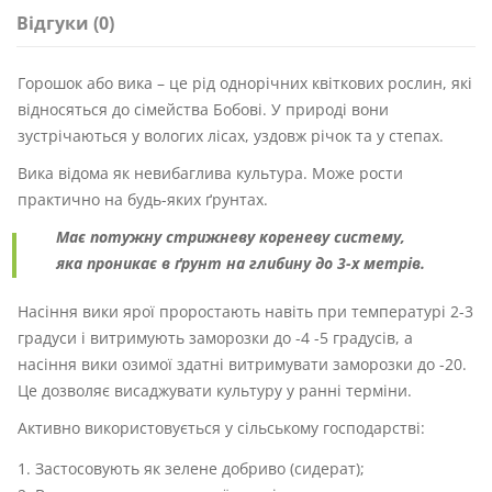
Відгуки (0)
Горошок або вика – це рід однорічних квіткових рослин, які
відносяться до сімейства Бобові. У природі вони
зустрічаються у вологих лісах, уздовж річок та у степах.
Вика відома як невибаглива культура. Може рости
практично на будь-яких ґрунтах.
Має потужну стрижневу кореневу систему,
яка проникає в ґрунт на глибину до 3-х метрів.
Насіння вики ярої проростають навіть при температурі 2-3
градуси і витримують заморозки до -4 -5 градусів, а
насіння вики озимої здатні витримувати заморозки до -20.
Це дозволяє висаджувати культуру у ранні терміни.
Активно використовується у сільському господарстві:
Застосовують як зелене добриво (сидерат);