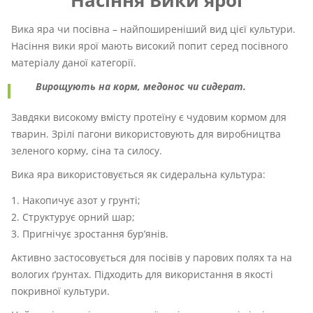
Насіння Вики ярої
Вика яра чи посівна – найпоширеніший вид цієї культури.
Насіння вики ярої мають високий попит серед посівного
матеріалу даної категорії.
Вирощують на корм, медонос чи сидерат.
Завдяки високому вмісту протеїну є чудовим кормом для
тварин. Зрілі пагони використовують для виробництва
зеленого корму, сіна та силосу.
Вика яра використовується як сидеральна культура:
Накопичує азот у грунті;
Структурує орний шар;
Пригнічує зростання бур’янів.
Активно застосовується для посівів у парових полях та на
вологих ґрунтах. Підходить для використання в якості
покривної культури.