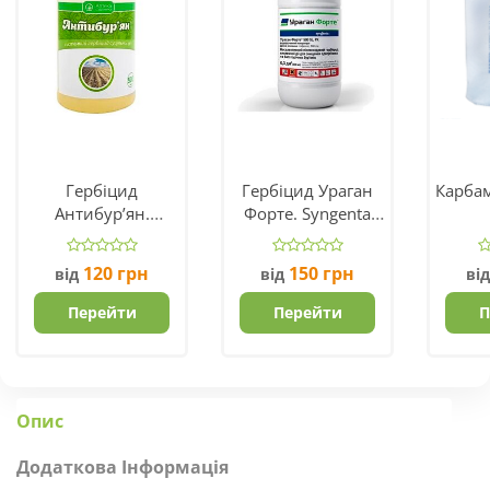
Гербіцид
Гербіцид Ураган
Карба
Антибур’ян.
Форте. Syngenta
Виробник Укравіт.
Швейцарія.
120
грн
150
грн
від
від
ві
Перейти
Перейти
П
Опис
Додаткова Інформація