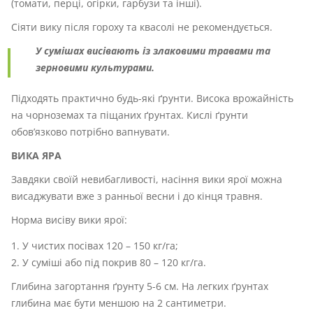
(томати, перці, огірки, гарбузи та інші).
Сіяти вику після гороху та квасолі не рекомендується.
У сумішах висівають із злаковими травами та
зерновими культурами.
Підходять практично будь-які ґрунти. Висока врожайність
на чорноземах та піщаних ґрунтах. Кислі ґрунти
обов’язково потрібно вапнувати.
ВИКА ЯРА
Завдяки своїй невибагливості, насіння вики ярої можна
висаджувати вже з ранньої весни і до кінця травня.
Норма висіву вики ярої:
У чистих посівах 120 – 150 кг/га;
У суміші або під покрив 80 – 120 кг/га.
Глибина загортання ґрунту 5-6 см. На легких ґрунтах
глибина має бути меншою на 2 сантиметри.