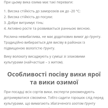
При цьому вика озима має такі переваги:
Висока стійкість до заморозків аж до -20 °C;
Висока стійкість до посухи;
Добре витримує тінь;
Активно росте та розвивається ранньою весною.
Рослина невибаглива, не має додаткових вимог до ґрунту.
Традиційно вибирається для висіву в районах із
підвищеною вологістю ґрунту.
Вику волохату висаджують у суміші зі злаковими
культурами (найчастіше – з житом).
Особливості посіву вики ярої
та вики озимої
При посадці всіх сортів вики, експерти рекомендують
дотримуватися сівозміни. Тобто садити горошок слід перед
культурами, що вимагають збагаченого азотом ґрунту