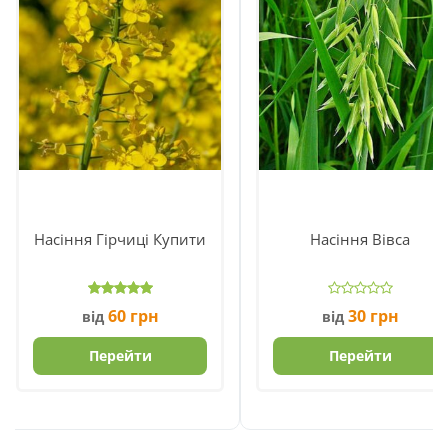
Насіння Гірчиці Купити
Насіння Вівса
60
грн
30
грн
від
від
Перейти
Перейти