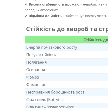
✔
Висока стабільність врожаю
– невибагливий д
середніх агрофонах.
✔
Відмінна олійність
– забезпечує високу якість 
Стійкість до хвороб та с
Стійкість д
Енергія початкового росту
Посухостійкість
Полягання
Осипання
Фомоз
Фомопсис
Несправжня борошниста роса
Сіра гниль (Botrytis)
Біла гниль (склеротиніоз)