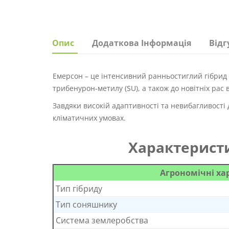
Опис
Додаткова Інформація
Відг
Емерсон – це інтенсивний ранньостиглий гібрид с
трибенурон-метилу (SU), а також до новітніх рас 
Завдяки високій адаптивності та невибагливості 
кліматичних умовах.
Характерист
Агрономічні х
Тип гібриду
Тип соняшнику
Система землеробства