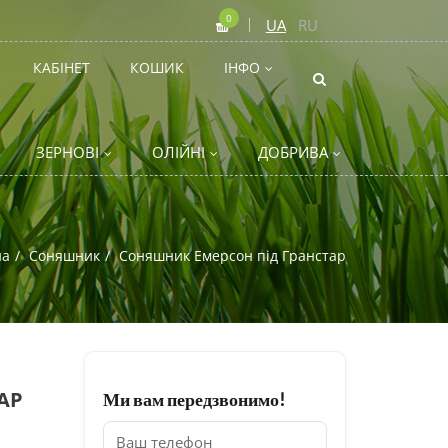
0
UA
RU
КАБІНЕТ
КОШИК
ІНФО
ЗЕРНОВІ
ОЛІЙНІ
ДОБРИВА
на
Соняшник
Соняшник Емерсон під Гранстар
АР
Ми вам передзвонимо!