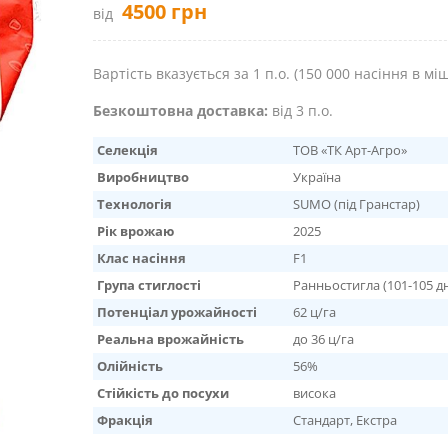
4500
грн
від
Вартість вказується за 1 п.о. (150 000 насіння в міш
Безкоштовна доставка:
від 3 п.о.
Селекція
ТОВ «ТК Арт-Агро»
Виробництво
Україна
Технологія
SUMO (під Гранстар)
Рік врожаю
2025
Клас насіння
F1
Група стиглості
Ранньостигла (101-105 дн
Потенціал урожайності
62 ц/га
Реальна врожайність
до 36 ц/га
Олійність
56%
Стійкість до посухи
висока
Фракція
Стандарт, Екстра