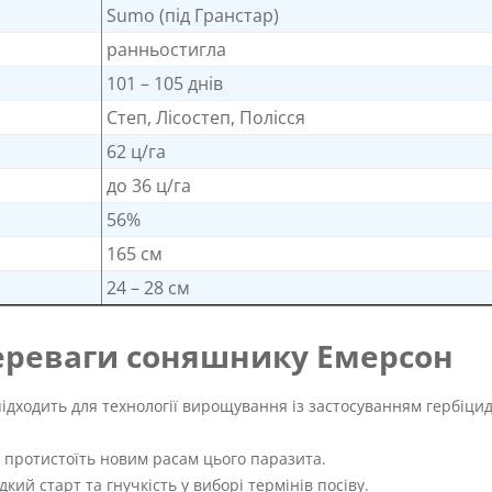
Sumo (під Гранстар)
ранньостигла
101 – 105 днів
Степ, Лісостеп, Полісся
62 ц/га
до 36 ц/га
56%
165 см
24 – 28 см
переваги соняшнику Емерсон
підходить для технології вирощування із застосуванням гербіцид
 протистоїть новим расам цього паразита.
кий старт та гнучкість у виборі термінів посіву.