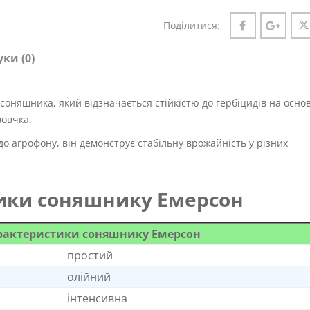
Поділитися:
уки (0)
оняшника, який відзначається стійкістю до гербіцидів на основ
вовчка.
до агрофону, він демонструє стабільну врожайність у різних
ики соняшнику Емерсон
арактеристики соняшнику Емерсон
простий
олійний
інтенсивна