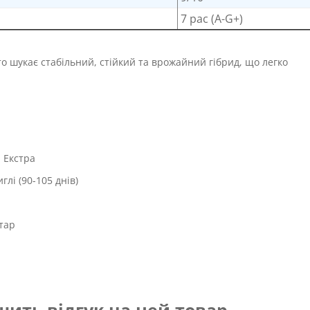
7 рас (A-G+)
о шукає стабільний, стійкий та врожайний гібрид, що легко
 Екстра
глі (90-105 днів)
тар