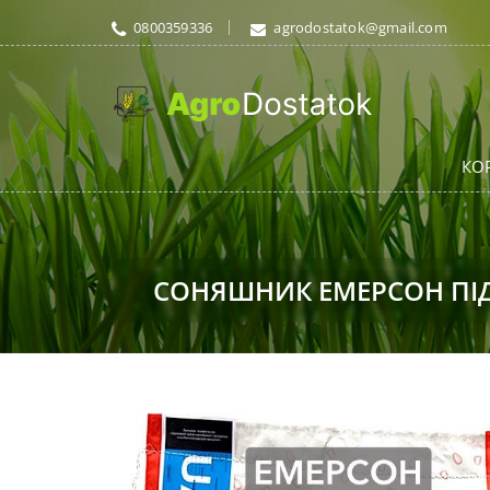
0800359336
agrodostatok@gmail.com
КО
СОНЯШНИК ЕМЕРСОН ПІД