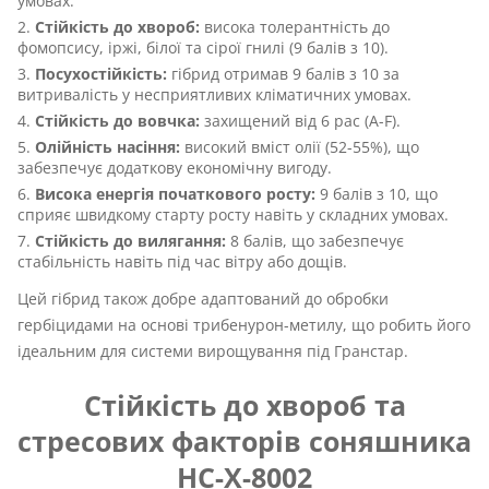
умовах.
Стійкість до хвороб:
висока толерантність до
фомопсису, іржі, білої та сірої гнилі (9 балів з 10).
Посухостійкість:
гібрид отримав 9 балів з 10 за
витривалість у несприятливих кліматичних умовах.
Стійкість до вовчка:
захищений від 6 рас (A-F).
Олійність насіння:
високий вміст олії (52-55%), що
забезпечує додаткову економічну вигоду.
Висока енергія початкового росту:
9 балів з 10, що
сприяє швидкому старту росту навіть у складних умовах.
Стійкість до вилягання:
8 балів, що забезпечує
стабільність навіть під час вітру або дощів.
Цей гібрид також добре адаптований до обробки
гербіцидами на основі трибенурон-метилу, що робить його
ідеальним для системи вирощування під Гранстар.
Стійкість до хвороб та
стресових факторів соняшника
НС-Х-8002