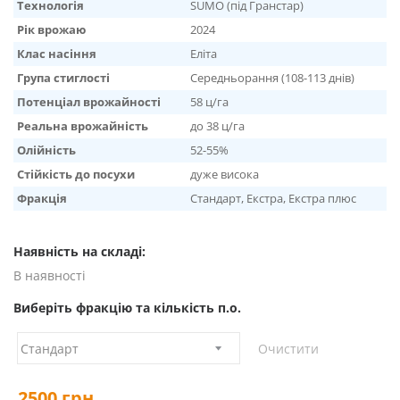
Технологія
SUMO (під Гранстар)
Рік врожаю
2024
Клас насіння
Еліта
Група стиглості
Середньорання (108-113 днів)
Потенціал врожайності
58 ц/га
Реальна врожайність
до 38 ц/га
Олійність
52-55%
Стійкість до посухи
дуже висока
Фракція
Стандарт, Екстра, Екстра плюс
Наявність на складі:
В наявності
Виберіть фракцію та кількість п.о.
Очистити
2500
грн