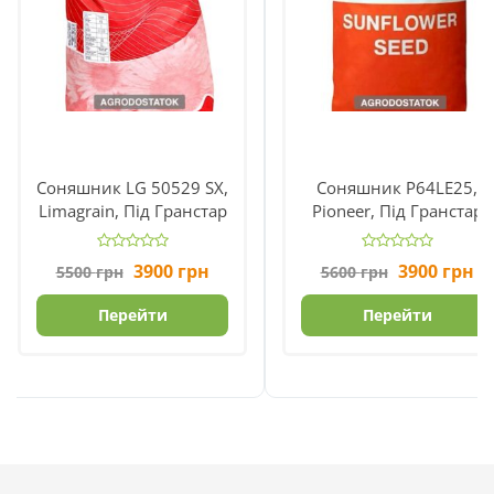
Соняшник LG 50529 SX,
Соняшник P64LE25,
Limagrain, Під Гранстар
Pioneer, Під Гранстар
Початкова
Поточна
Початкова
По
3900
грн
3900
грн
5500
грн
5600
грн
ціна
ціна:
ціна
ці
складала
3900 грн.
складала
39
Перейти
Перейти
5500 грн.
5600 грн.