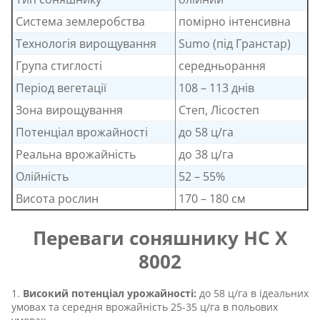
Система землеробства
помірно інтенсивна
Технологія вирощування
Sumo (під Гранстар)
Група стиглості
середньорання
Період вегетації
108 – 113 днів
Зона вирощування
Степ, Лісостеп
Потенціал врожайності
до 58 ц/га
Реальна врожайність
до 38 ц/га
Олійність
52 – 55%
Висота рослин
170 – 180 см
Переваги соняшнику НС Х
8002
Високий потенціал урожайності:
до 58 ц/га в ідеальних
умовах та середня врожайність 25-35 ц/га в польових