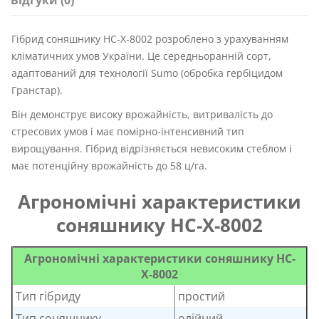
Відгуки (0)
Гібрид соняшнику НС-Х-8002 розроблено з урахуванням
кліматичних умов України. Це середньоранній сорт,
адаптований для технології Sumo (обробка гербіцидом
Гранстар).
Він демонструє високу врожайність, витривалість до
стресових умов і має помірно-інтенсивний тип
вирощування. Гібрид відрізняється невисоким стеблом і
має потенційну врожайність до 58 ц/га.
Агрономічні характеристики
соняшнику НС-Х-8002
Агрономічні характеристики соняшнику НС-
Х-8002
Тип гібриду
простий
Тип соняшнику
олійний