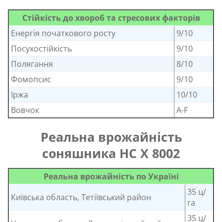
Стійкість до хвороб та стресових факторів
Енергія початкового росту
9/10
Посухостійкість
9/10
Полягання
8/10
Фомопсис
9/10
Іржа
10/10
Вовчок
A-F
Реальна врожайність
соняшника НС Х 8002
Реальна врожайність по Україні
35 ц/
Київська область, Тетіївський район
га
35 ц/