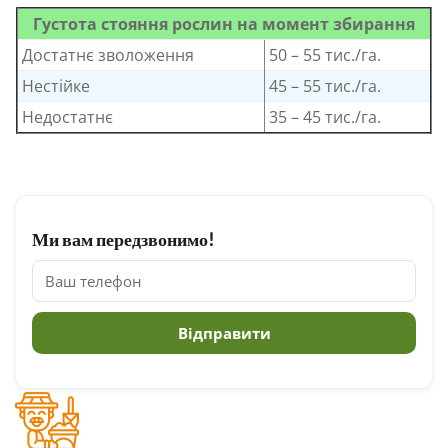
Густота стояння рослин на момент збирання
Достатнє зволоження
50 – 55 тис./га.
Нестійке
45 – 55 тис./га.
Недостатнє
35 – 45 тис./га.
Ми вам передзвонимо!