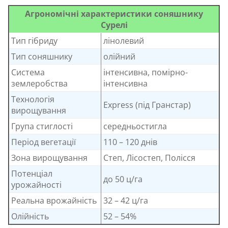
Агрономічні характеристики соняшнику
Сурелі
Тип гібриду
лінолевий
Тип соняшнику
олійний
Система
інтенсивна, помірно-
землеробства
інтенсивна
Технологія
Express (під Гранстар)
вирощування
Група стиглості
середньостигла
Період вегетації
110 – 120 днів
Зона вирощування
Степ, Лісостеп, Полісся
Потенціал
до 50 ц/га
урожайності
Реальна врожайність
32 – 42 ц/га
Олійність
52 – 54%