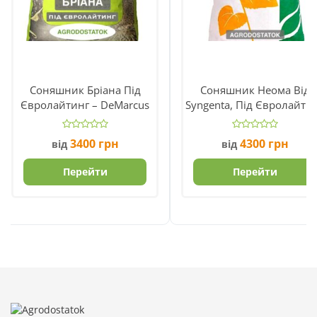
Соняшник Бріана Під
Соняшник Неома Від
Євролайтинг – DeMarcus
Syngenta, Під Євролайти
3400
грн
4300
грн
від
від
Перейти
Перейти