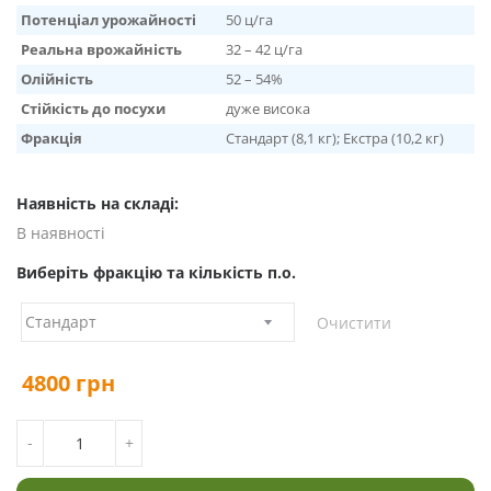
Потенціал урожайності
50 ц/га
Реальна врожайність
32 – 42 ц/га
Олійність
52 – 54%
Стійкість до посухи
дуже висока
Фракція
Стандарт (8,1 кг); Екстра (10,2 кг)
Наявність на складі:
В наявності
Виберіть фракцію та кількість п.о.
Очистити
4800
грн
КІЛЬКІСТЬ СОНЯШНИК СУРЕЛІ ВІД SYNGENTA, ПІД
-
+
ГРАНСТАР