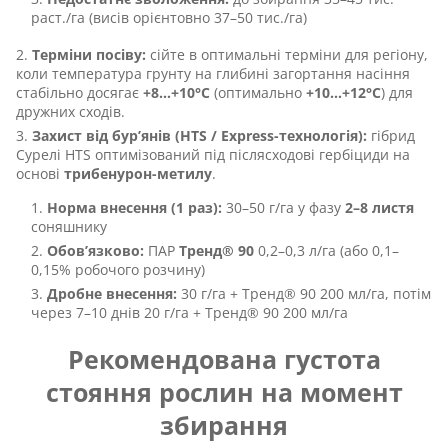
раст./га (висів орієнтовно 37–50 тис./га)
Терміни посіву:
сійте в оптимальні терміни для регіону,
коли температура грунту на глибині загортання насіння
стабільно досягає
+8…+10°C
(оптимально
+10…+12°C
) для
дружних сходів.
Захист від бур’янів (HTS / Express-технологія):
гібрид
Сурелі HTS оптимізований під післясходові гербіциди на
основі
трибенурон-метилу
.
Норма внесення (1 раз):
30–50 г/га у фазу
2–8 листя
соняшнику
Обов’язково:
ПАР
Тренд® 90
0,2–0,3 л/га (або 0,1–
0,15% робочого розчину)
Дробне внесення:
30 г/га + Тренд® 90 200 мл/га, потім
через 7–10 днів 20 г/га + Тренд® 90 200 мл/га
Рекомендована густота
стояння рослин на момент
збирання