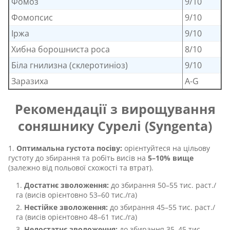
Фомоз
9/10
Фомопсис
9/10
Іржа
9/10
Хибна борошниста роса
8/10
Біла гнилизна (склеротиніоз)
9/10
Заразиха
A-G
Рекомендації з вирощування
соняшнику Сурелі (Syngenta)
Оптимальна густота посіву:
орієнтуйтеся на цільову
густоту до збирання та робіть висів на
5–10% вище
(залежно від польової схожості та втрат).
Достатнє зволоження:
до збирання 50–55 тис. раст./
га (висів орієнтовно 53–60 тис./га)
Нестійке зволоження:
до збирання 45–55 тис. раст./
га (висів орієнтовно 48–61 тис./га)
Недостатнє зволоження:
до збирання 35–45 тис.