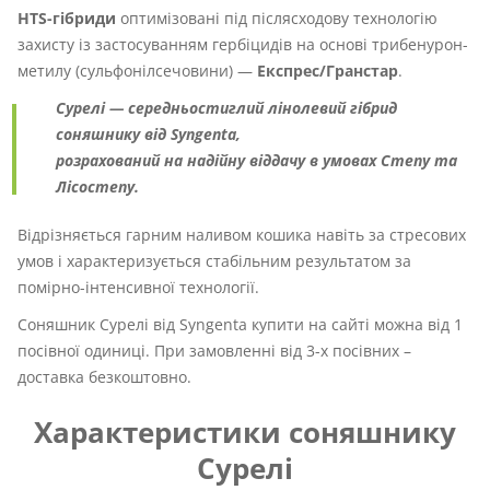
HTS-гібриди
оптимізовані під післясходову технологію
захисту із застосуванням гербіцидів на основі трибенурон-
метилу (сульфонілсечовини) —
Експрес/Гранстар
.
Сурелі — середньостиглий лінолевий гібрид
соняшнику від Syngenta,
розрахований на надійну віддачу в умовах Степу та
Лісостепу.
Відрізняється гарним наливом кошика навіть за стресових
умов і характеризується стабільним результатом за
помірно-інтенсивної технології.
Соняшник Сурелі від Syngenta купити на сайті можна від 1
посівної одиниці. При замовленні від 3-х посівних –
доставка безкоштовно.
Характеристики соняшнику
Сурелі