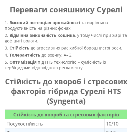
Переваги соняшнику Сурелі
Високий потенціал врожайності
та вирівняна
продуктивність на різних фонах.
Відмінна виконаність кошика
, у тому числі при жарі та
дефіциті вологи.
Стійкість
до агресивних рас хибної борошнистої роси.
Толерантність
до вовчку: A–G.
Оптимізація
під HTS технологію – сумісність із
гербіцидами відповідного регламенту.
Стійкість до хвороб і стресових
факторів гібрида Сурелі HTS
(Syngenta)
Стійкість до хвороб та стресових факторів
Посухостійкість
10/10