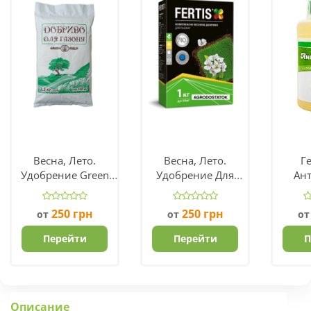
Весна, Лето.
Весна, Лето.
Г
Удобрение Green
Удобрение Для
Ан
Field (Украина)
Газон Fertis NPK
Прои
17.6.11
У
250
грн
250
грн
от
от
о
Перейти
Перейти
П
Описание