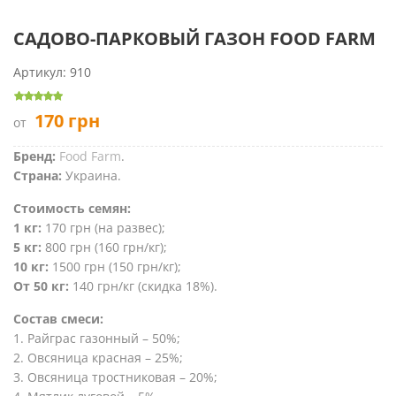
САДОВО-ПАРКОВЫЙ ГАЗОН FOOD FARM
Артикул:
910
170
грн
от
Бренд:
Food Farm
.
Страна:
Украина.
Стоимость семян:
1 кг:
170 грн (на развес);
5 кг:
800 грн (160 грн/кг);
10 кг:
1500 грн (150 грн/кг);
От 50 кг:
140 грн/кг (скидка 18%).
Соcтав смеси:
1. Райграс газонный – 50%;
2. Овсяница красная – 25%;
3. Овсяница тростниковая – 20%;