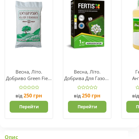
Весна, Літо.
Весна, Літо.
Г
Добриво Green Field
Добрива Для Газону
Ан
(Україна)
Fertis NPK 17.6.11
Вироб
250
грн
250
грн
від
від
ві
Перейти
Перейти
П
Опис