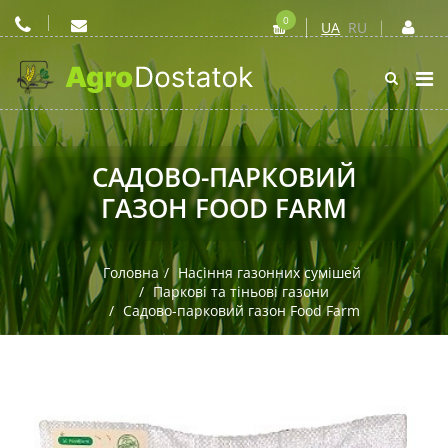
0
UA
RU
САДОВО-ПАРКОВИЙ
ГАЗОН FOOD FARM
Головна
Насіння газонних сумішей
Паркові та тіньові газони
Садово-парковий газон Food Farm