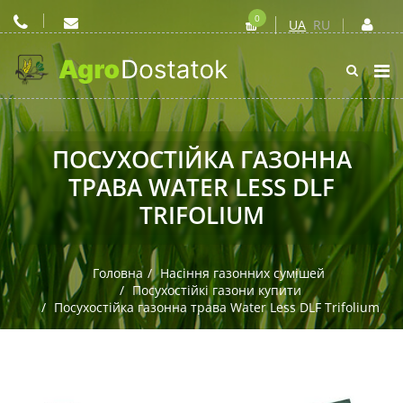
0
UA
RU
ПОСУХОСТІЙКА ГАЗОННА
ТРАВА WATER LESS DLF
TRIFOLIUM
Головна
Насіння газонних сумішей
Посухостійкі газони купити
Посухостійка газонна трава Water Less DLF Trifolium