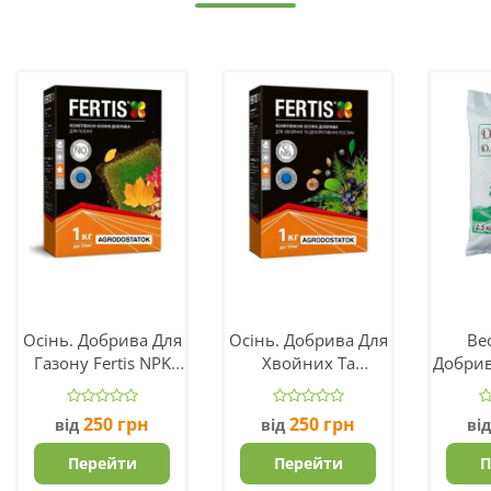
Осінь. Добрива Для
Осінь. Добрива Для
Вес
Газону Fertis NPK
Хвойних Та
Добрив
5.15.30
Декоративних
(
Рослин NPK
250
грн
250
грн
від
від
ві
5.15.25+ME
Перейти
Перейти
П