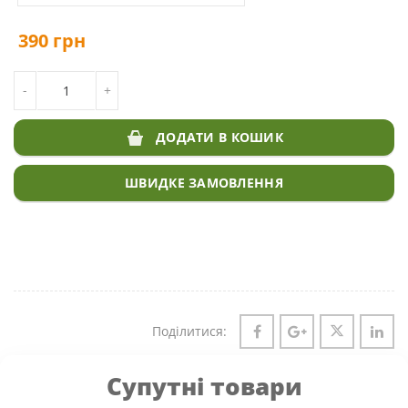
390
грн
КІЛЬКІСТЬ ПОСУХОСТІЙКА ГАЗОННА ТРАВА WATER LESS
-
+
DLF TRIFOLIUM
ДОДАТИ В КОШИК
ШВИДКЕ ЗАМОВЛЕННЯ
Поділитися:
Супутні товари