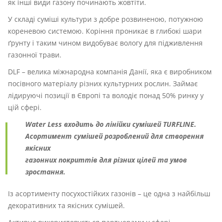
як інші види газону починають жовтіти.
У складі суміші культури з добре розвиненою, потужною
кореневою системою. Коріння проникає в глибокі шари
ґрунту і таким чином видобуває вологу для підживлення
газонної трави.
DLF – велика міжнародна компанія Данії, яка є виробником
посівного матеріалу різних культурних рослин. Займає
лідируючі позиції в Європі та володіє понад 50% ринку у
цій сфері.
Water Less входить до лінійки сумішей TURFLINE.
Асортимент сумішей розроблений для створення
якісних
газонних покриттів для різних цілей та умов
зростання.
Із асортименту посухостійких газонів – це одна з найбільш
декоративних та якісних сумішей.