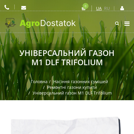
0
UA
RU
УНІВЕРСАЛЬНИЙ ГАЗОН
M1 DLF TRIFOLIUM
Головна
Насіння газонних сумішей
Ремонтні газони купити
Універсальний газон M1 DLF Trifolium