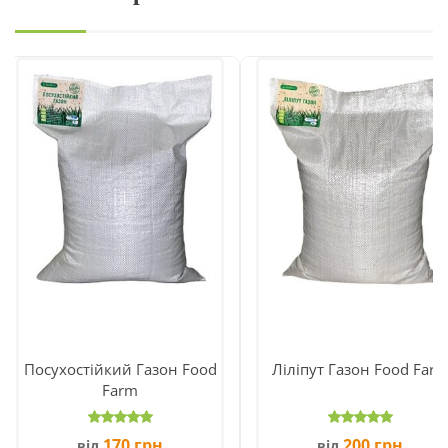
Посухостійкий Газон Food
Ліліпут Газон Food Far
Farm
170
грн
200
грн
від
від