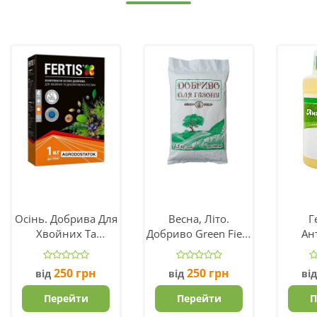
Осінь. Добрива Для
Весна, Літо.
Г
Хвойних Та
Добриво Green Field
Ан
Декоративних
(Україна)
Вироб
Рослин NPK
250
грн
250
грн
від
від
ві
5.15.25+ME
Перейти
Перейти
П